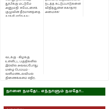
தூபிக்கு மட்டுமே
நடத்த கட்டுப்பாடுகளை
அனுமதி: சுயேட்சைக்
விதித்துள்ள சுகாதார
குழுவின் தீர்மானத்தை
அமைச்சு!
தூக்கி எறிந்தது
வல்வெட்டித்து...
வடக்கு - கிழக்கு
உள்ளிட்ட பகுதிகளில்
இரவில் அவ்வப்போது
மழை பெய்யும் -
வளிமண்டலவியல்
திணைக்களம் எதிர...
நாளை நமதே!.. எந்நாளும் நமதே!!..