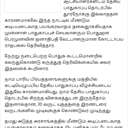
ஆட்சியாளர்களிடம் தேசிய
பாதுகாப்பு தொடர்பில்
தூரநோக்கு இல்லாததன்
காரணமாகவே இந்த நாட்டில் மீண்டும்
அடிப்படைவாத பயங்கரவாதம் தலைதூக்கியதாக
முன்னாள் பாதுகாப்புச் செயலாளரும் பொதுஜன
பெரமுனவின் ஜனாதிபதி வேட்பாளருமான கோட்டாபய
ராஜபக்ஸ தெரிவித்தார்.
நேற்று நடைபெற்ற பொதுக் கூட்டமொன்றில்
கலந்துகொண்டு கருத்துத் தெரிவிக்கையில் அவர்
இதனைக் கூறினார்.
நாம் பாரிய பிரயத்தனங்களுக்கு மத்தியில்
கட்டியெழுப்பிய தேசிய பாதுகாப்பு வீழ்ச்சியடைய
இதுவே காரணமாகியது. நாம் தேசிய பாதுகாப்பு
தொடர்பில் சிறந்த விளக்கத்துடன் இருந்தோம்.
இதனால்தான், 30 வருட யுத்தத்தை இரண்டரை
வருடங்களில் முடிவுக்குக் கொண்டுவர முடிந்தது.
தமது அடுத்த அரசாங்கத்தில் மீண்டும் அடிப்படைவாத
பயங்கரவாதம் தலைதூக்க இடமளிக்க மாட்டோம் என