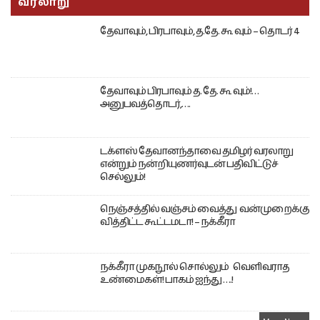
வரலாறு
தேவாவும், பிரபாவும், த.தே. கூ வும் – தொடர் 4
தேவாவும் பிரபாவும் த. தே. கூ வும்!…
அனுபவத்தொடர்,….
டக்ளஸ் தேவானந்தாவை தமிழர் வரலாறு
என்றும் நன்றியுணர்வுடன் பதிவிட்டுச்
செல்லும்!
நெஞ்சத்தில் வஞ்சம் வைத்து வன்முறைக்கு
வித்திட்ட கூட்டமடா! – நக்கீரா
நக்கீரா முகநூல் சொல்லும் வெளிவராத
உண்மைகள்! பாகம் ஐந்து ….!