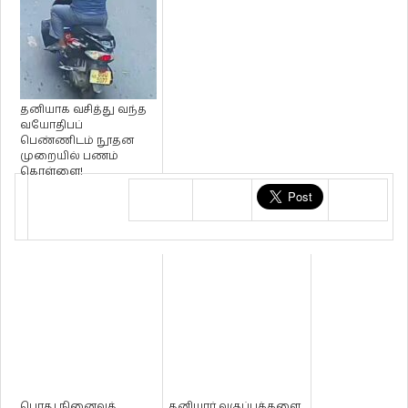
தனியாக வசித்து வந்த
வயோதிபப்
பெண்ணிடம் நூதன
முறையில் பணம்
கொள்ளை!
பொது நினைவுத்
தனியார் வகுப்புக்களை