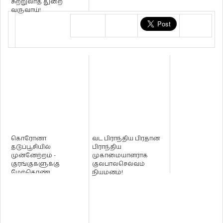
சுற்றுலாத் துறை
வருவாய்!
கொரோனா
வட பிராந்திய பிரதான
தடுப்பூசியில்
பிராந்திய
முன்னேற்றம் -
முகாமையாளராக
குரங்குகளுக்கு
குலபாலசெல்வம்
மேற்கொண்ட
நியமனம்!
சோதனை வெற்றி!