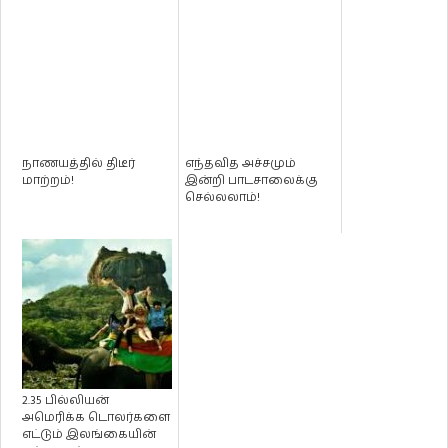
நாணயத்தில் திடீர்
எந்தவித அச்சமும்
மாற்றம்!
இன்றி பாடசாலைக்கு
செல்லலாம்!
2.35 பில்லியன்
அமெரிக்க டொலர்களை
எட்டும் இலங்கையின்