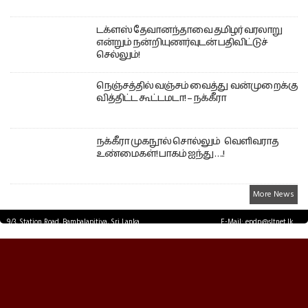
டக்ளஸ் தேவானந்தாவை தமிழர் வரலாறு
என்றும் நன்றியுணர்வுடன் பதிவிட்டுச்
செல்லும்!
நெஞ்சத்தில் வஞ்சம் வைத்து வன்முறைக்கு
வித்திட்ட கூட்டமடா! – நக்கீரா
நக்கீரா முகநூல் சொல்லும் வெளிவராத
உண்மைகள்! பாகம் ஐந்து ….!
More News
9/3, Station Road, Bambalapitiya, Sri Lanka.
E-Mail: epdp@sltnet.lk
Tel: +94 11 2503467 Fax: +94 11 2585255
© EPDPNEWS.COM 2026.