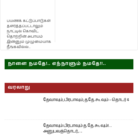
பயணக் கட்டுப்பாடுகள்
தளர்த்தப்பட்டாலும்
நாட்டில் கொவிட்
தொற்றின் அபாயம்
இன்னும் முழுமையாக
நீங்கவில்ல...
நாளை நமதே!.. எந்நாளும் நமதே!!..
வரலாறு
தேவாவும், பிரபாவும், த.தே. கூ வும் – தொடர் 4
தேவாவும் பிரபாவும் த. தே. கூ வும்!…
அனுபவத்தொடர்,….