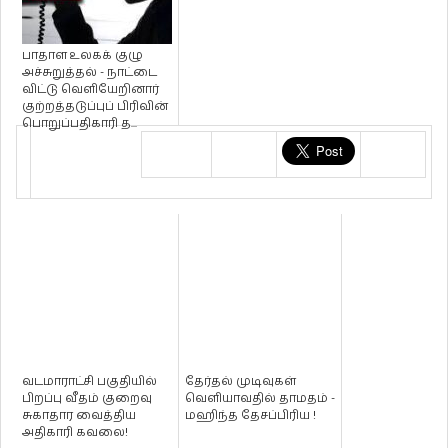
பாதாள உலகக் குழு
அச்சுறுத்தல் - நாட்டை
விட்டு வெளியேறினார்
குற்றத்தடுப்புப் பிரிவின்
பொறுப்பதிகாரி த...
வடமாராட்சி பகுதியில்
தேர்தல் முடிவுகள்
பிறப்பு வீதம் குறைவு
வெளியாவதில் தாமதம் -
சுகாதார வைத்திய
மஹிந்த தேசப்பிரிய !
அதிகாரி கவலை!