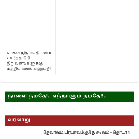
வாகன நிதி வசதிகளை
உயர்த்த நிதி
நிறுவனங்களுக்கு
மத்திய வங்கி அனுமதி!
நாளை நமதே!.. எந்நாளும் நமதே!!..
வரலாறு
தேவாவும், பிரபாவும், த.தே. கூ வும் – தொடர் 4