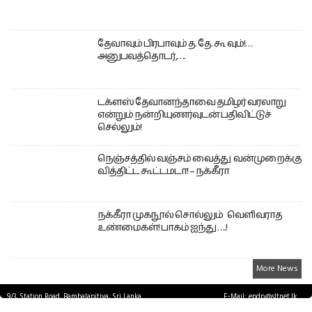
தேவாவும் பிரபாவும் த. தே. கூ வும்!…
அனுபவத்தொடர்,….
டக்ளஸ் தேவானந்தாவை தமிழர் வரலாறு
என்றும் நன்றியுணர்வுடன் பதிவிட்டுச்
செல்லும்!
நெஞ்சத்தில் வஞ்சம் வைத்து வன்முறைக்கு
வித்திட்ட கூட்டமடா! – நக்கீரா
நக்கீரா முகநூல் சொல்லும் வெளிவராத
உண்மைகள்! பாகம் ஐந்து ….!
More News
9/3, Station Road, Bambalapitiya, Sri Lanka.
E-Mail: epdp@sltnet.lk
Tel: +94 11 2503467 Fax: +94 11 2585255
© EPDPNEWS.COM 2026.