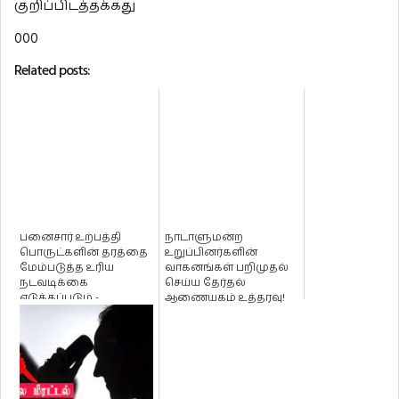
குறிப்பிடத்தக்கது
000
Related posts:
பனைசார் உற்பத்தி
நாடாளுமன்ற
பொருட்களின் தரத்தை
உறுப்பினர்களின்
மேம்படுத்த உரிய
வாகனங்கள் பறிமுதல்
நடவடிக்கை
செய்ய தேர்தல்
எடுக்கப்படும் -
ஆணையகம் உத்தரவு!
வேலணை பிரதேச
சபை தவிசா...