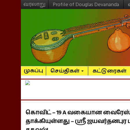
வரலாறு
Profile of Douglas Devananda
முகப்பு
செய்திகள்
கட்டுரைகள்
கொவிட் – 19 A வகையான வைரே
தாக்கியுள்ளது – ஸ்ரீ ஜயவர்தனபுர
தகவல்!