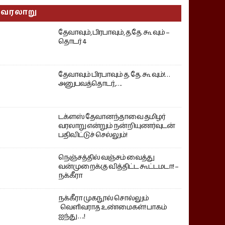
வரலாறு
தேவாவும், பிரபாவும், த.தே. கூ வும் –
தொடர் 4
தேவாவும் பிரபாவும் த. தே. கூ வும்!…
அனுபவத்தொடர்,….
டக்ளஸ் தேவானந்தாவை தமிழர்
வரலாறு என்றும் நன்றியுணர்வுடன்
பதிவிட்டுச் செல்லும்!
நெஞ்சத்தில் வஞ்சம் வைத்து
வன்முறைக்கு வித்திட்ட கூட்டமடா! –
நக்கீரா
நக்கீரா முகநூல் சொல்லும்
வெளிவராத உண்மைகள்! பாகம்
ஐந்து ….!