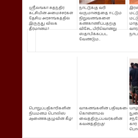
ஸ்ரீலங்கா சுதந்திர
நாட்டுக்கு வரி
இரண
கட்சியின் அமைச்சர்கள்
வருமானத்தை ஈட்டும்
மட்ட
தேசிய அரசாங்கத்தில்
நிறுவனங்களை
மட்ட
இருந்து விலக
கண்காணிப்பதற்கு
மாதத
தீர்மானம்?
விசேட பிரிவொன்று
வார
ஸ்தாபிக்கப்பட
நாட
வேண்டும...
பொறுப்பதிகாரிகளின்
வாகனங்களின் பதிவுகளை மாற்
யாழ
நியமனம் பொலிஸ்
கொள்ளாமல்
நுழ
ஆணைக்குழுவின் கீழ்!
வைத்திருப்பவர்களின்
சந்
கவனத்திற்கு!
கார்
பொல