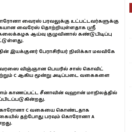
ரோனா வைரஸ் பரவலுக்கு உட்பட்டவர்களுக்கு
ையான வைரேஸ் தொற்றியுள்ளதாக ஸ்ரீ
லைக்கழக ஆய்வு குழுவினால் கண்டுபிடிப்பு
்டுள்ளது.
தின் இயக்குனர் பேராசிரியர் நிலிக்கா மலவிகே
வைரஸை விஞ்ஞான பெயரில் சாஸ் கொவிட்
 மற்றும் C ஆகிய மூன்று அடிப்படை வகைகளை
 காணப்பட்ட சீனாவின் வுஹான் மாநிலத்தில்
பிடப்படுகின்றது.
ும் கொரோனா C வகையை கொண்டதாக
ங்கையில் தற்போது பரவும் கொரோனா A
றது.