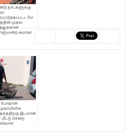
்டு நாட்களுக்கு
ும்
ுப்படுத்தப்பட்ட மே
்தின் முதல்
த்துக்கான
ாளுமன்ற அமர்வு!
றிக்
்.போதான
ைவாயிலில்
தேகத்திற்கு இடமான
 - மீட்டு சென்ற
ிஸார்!