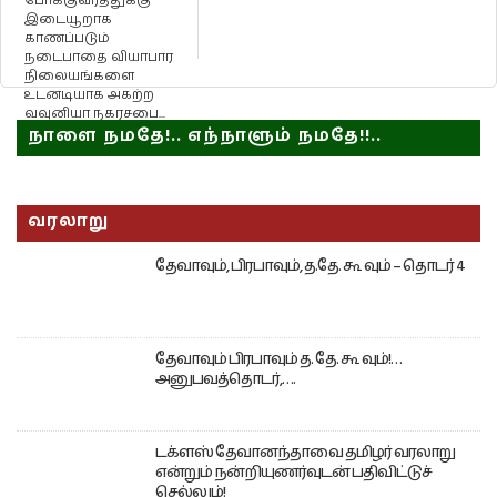
போக்குவரத்துக்கு
இடையூறாக
காணப்படும்
நடைபாதை வியாபார
நிலையங்களை
உடனடியாக அகற்ற
வவுனியா நகரசபை...
நாளை நமதே!.. எந்நாளும் நமதே!!..
வரலாறு
தேவாவும், பிரபாவும், த.தே. கூ வும் – தொடர் 4
தேவாவும் பிரபாவும் த. தே. கூ வும்!…
அனுபவத்தொடர்,….
டக்ளஸ் தேவானந்தாவை தமிழர் வரலாறு
என்றும் நன்றியுணர்வுடன் பதிவிட்டுச்
செல்லும்!