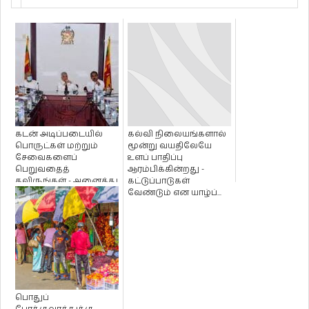
கடன் அடிப்படையில்
கல்வி நிலையங்களால்
பொருட்கள் மற்றும்
மூன்று வயதிலேயே
சேவைகளைப்
உளப் பாதிப்பு
பெறுவதைத்
ஆரம்பிக்கின்றது -
தவிருங்கள் - அனைத்து
கட்டுப்பாடுகள்
அரச அதிகாரிகளுக்கும்
வேண்டும் என யாழ்ப்...
ஜன...
பொதுப்