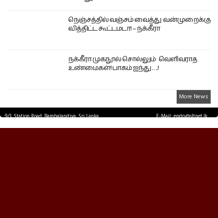
நெஞ்சத்தில் வஞ்சம் வைத்து வன்முறைக்கு
வித்திட்ட கூட்டமடா! – நக்கீரா
நக்கீரா முகநூல் சொல்லும் வெளிவராத
உண்மைகள்! பாகம் ஐந்து ….!
More News
9/3, Station Road, Bambalapitiya, Sri Lanka.
E-Mail: epdp@sltnet.lk
Tel: +94 11 2503467 Fax: +94 11 2585255
© EPDPNEWS.COM 2026.