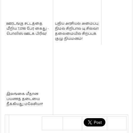
ஊரடங்கு சட்டத்தை
புதிய அரசியல் அமைப்பு:
மீறிய 7,098 பேர் கைது -
நிமல் சிறிபால டி சில்வா
பொலிஸ் ஊடக பிரிவு!
தலைமையில் சிறப்புக்
குழு நியமனம்!
இலங்கை மீதான
பயணத் தடையை
நீக்கியது மலேசியா!