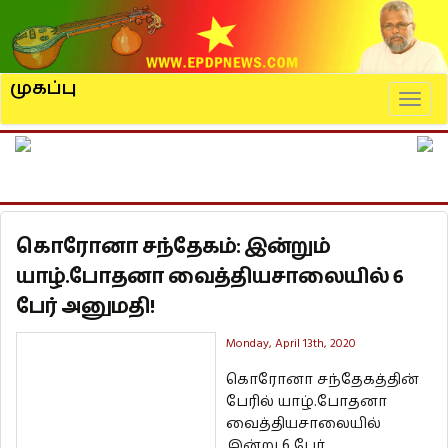
முகப்பு
Naviga
கொரோனா சந்தேகம்: இன்றும்
யாழ்.போதனா வைத்தியசாலையில் 6
பேர் அனுமதி!
Monday, April 13th, 2020
கொரோனா சந்தேகத்தின்
பேரில் யாழ்.போதனா
வைத்தியசாலையில்
இன்று 6 பேர்