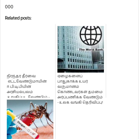
000
Related posts:
நிரந்தர தீர்வை
ஏழைகளைப்
எட்டவேண்டுமாயின்
பாதுகாக்க உயர்
ஈ.பி.டி.பியின்
வருமானம்
அரசியல்பலம்
கொண்டவர்கள் தம்மை
உறுதிப்பட வேண்டும் -
அர்ப்பணிக்க வேண்டும்
கட்சியின் யாழ் மா...
- உலக வங்கி தெரிவிப்பு!