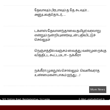
தேவாவும் பிரபாவும் த. தே. கூ வும்!…
அனுபவத்தொடர்,….
டக்ளஸ் தேவானந்தாவை தமிழர் வரலாறு
என்றும் நன்றியுணர்வுடன் பதிவிட்டுச்
செல்லும்!
நெஞ்சத்தில் வஞ்சம் வைத்து வன்முறைக்கு
வித்திட்ட கூட்டமடா! – நக்கீரா
நக்கீரா முகநூல் சொல்லும் வெளிவராத
உண்மைகள்! பாகம் ஐந்து ….!
More News
9/3, Station Road, Bambalapitiya, Sri Lanka.
E-Mail: epdp@sltnet.lk
Tel: +94 11 2503467 Fax: +94 11 2585255
© EPDPNEWS.COM 2026.