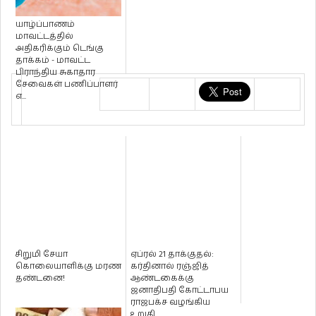
யாழ்ப்பாணம்
மாவட்டத்தில்
அதிகரிக்கும் டெங்கு
தாக்கம் - மாவட்ட
பிராந்திய சுகாதார
சேவைகள் பணிப்பாளர்
எ...
சிறுமி சேயா
ஏப்ரல் 21 தாக்குதல்:
கொலையாளிக்கு மரண
கர்தினால் ரஞ்ஜித்
தண்டனை!
ஆண்டகைக்கு
ஜனாதிபதி கோட்டாபய
ராஜபக்ச வழங்கிய
உறுதி