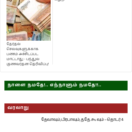
தேர்தல்
செலவுகளுக்காக
பணம் அச்சிடப்பட
மாட்டாது - பந்துல
குணவர்தன தெரிவிப்பு!
நாளை நமதே!.. எந்நாளும் நமதே!!..
வரலாறு
தேவாவும், பிரபாவும், த.தே. கூ வும் – தொடர் 4