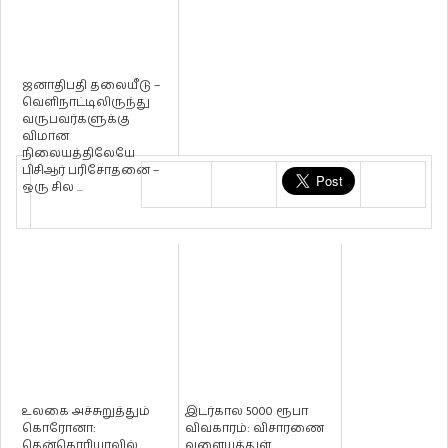
ஜனாதிபதி தலையீடு –
வெளிநாட்டிலிருந்து
வருபவர்களுக்கு
விமான
நிலையத்திலேயே
பிசிஆர் பரிசோதனை –
ஒரு சில ...
உலகை அச்சுறுத்தும்
இடர்கால 5000 ரூபா
கொரோனா:
விவகாரம்: விசாரணை
தென்கொரியாவில்
வளையத்துள்