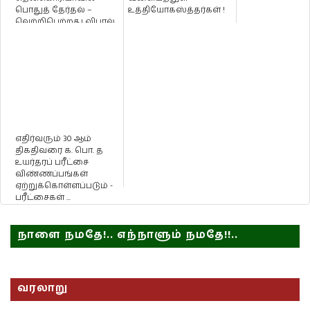
பொதுத் தேர்தல் –
உத்தியோகஸ்த்தர்கள் !
வெற்றிபெற்றது லிபரல்
கட்சி !
எதிர்வரும் 30 ஆம்
திகதிவரை க. பொ. த
உயர்தரப் பரீட்சை
விண்ணப்பங்கள்
ஏற்றுக்கொள்ளப்படும் -
பரீட்சைகள் ...
நாளை நமதே!.. எந்நாளும் நமதே!!..
வரலாறு