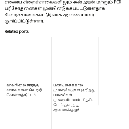
ஏனைய சிறைச்சாலைகளிலும் அன்டிஜன் மற்றும் PCR
பரிசோதனைகள் முன்னெடுக்கப்பட்டுள்ளதாக
சிறைச்சாலைகள் நிர்வாக ஆணையாளர்
குறிப்பிட்டுள்ளார்.
Related posts:
காலநிலை சார்ந்த
பண்டிகைக்கால
சவால்களை வெற்றி
முறைகேடுகள் குறித்து
கொள்ளத்திட்டம்!
பயணிகள்
முறையிடலாம் - தேசிய
போக்குவரத்து
ஆணைக்குழு!