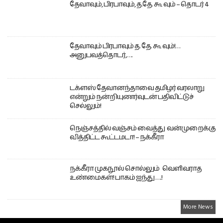
தேவாவும், பிரபாவும், த.தே. கூ வும் – தொடர் 4
தேவாவும் பிரபாவும் த. தே. கூ வும்!…
அனுபவத்தொடர்,….
டக்ளஸ் தேவானந்தாவை தமிழர் வரலாறு
என்றும் நன்றியுணர்வுடன் பதிவிட்டுச்
செல்லும்!
நெஞ்சத்தில் வஞ்சம் வைத்து வன்முறைக்கு
வித்திட்ட கூட்டமடா! – நக்கீரா
நக்கீரா முகநூல் சொல்லும் வெளிவராத
உண்மைகள்! பாகம் ஐந்து ….!
More News