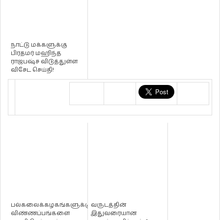
நாட்டு மக்களுக்கு
பிரதமர் மஹிந்த
ராஜபஷ்ச விடுத்துள்ள
விசேட செய்தி!
பல்கலைக்கழகங்களுக்கு
வருடத்தின்
விண்ணப்பங்களை
இதுவரையான