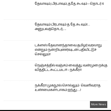
தேவாவும், பிரபாவும், த.தே. கூ வும் – தொடர் 4
தேவாவும் பிரபாவும் த. தே. கூ வும்!…
அனுபவத்தொடர்,….
டக்ளஸ் தேவானந்தாவை தமிழர் வரலாறு
என்றும் நன்றியுணர்வுடன் பதிவிட்டுச்
செல்லும்!
நெஞ்சத்தில் வஞ்சம் வைத்து வன்முறைக்கு
வித்திட்ட கூட்டமடா! – நக்கீரா
நக்கீரா முகநூல் சொல்லும் வெளிவராத
உண்மைகள்! பாகம் ஐந்து ….!
More News