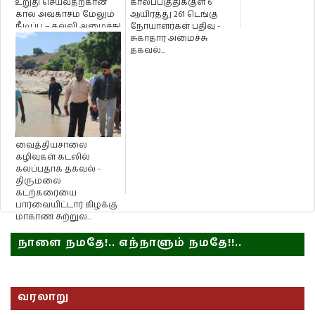
உறுதி செய்வதற்கான
காலப்பகுதிக்குள் 6
கால அவகாசம் மேலும்
ஆயிரத்து 261 டெங்கு
நீடிப்பு – கல்வி அமைச்சு!
நோயாளர்கள் பதிவு -
சுகாதார அமைச்சு
தகவல்...
வைத்தியசாலை
கழிவுகள் கடலில்
கலப்பதாக தகவல் -
திருமலை
கடற்கரையை
பார்வையிட்டார் கிழக்கு
மாகாண சுற்றுல...
நாளை நமதே!.. எந்நாளும் நமதே!!..
வரலாறு