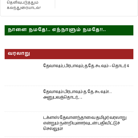
தெளிவுபடுத்தும்
கலந்துரையாடல்!
நாளை நமதே!.. எந்நாளும் நமதே!!..
வரலாறு
தேவாவும், பிரபாவும், த.தே. கூ வும் – தொடர் 4
தேவாவும் பிரபாவும் த. தே. கூ வும்!…
அனுபவத்தொடர்,….
டக்ளஸ் தேவானந்தாவை தமிழர் வரலாறு
என்றும் நன்றியுணர்வுடன் பதிவிட்டுச்
செல்லும்!