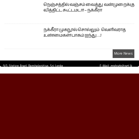
நெஞ்சத்தில் வஞ்சம் வைத்து வன்முறைக்கு
வித்திட்ட கூட்டமடா! – நக்கீரா
நக்கீரா முகநூல் சொல்லும் வெளிவராத
உண்மைகள்! பாகம் ஐந்து ….!
More News
9/3, Station Road, Bambalapitiya, Sri Lanka.
E-Mail: epdp@sltnet.lk
Tel: +94 11 2503467 Fax: +94 11 2585255
© EPDPNEWS.COM 2026.