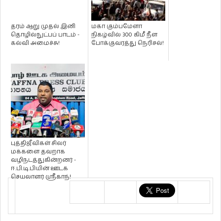
தரம் ஆறு முதல் இனி
மகா கும்பமேளா
தொழில்நுட்பப் பாடம் -
நிகழ்வில் 300 கிமீ நீள
கல்வி அமைச்சு!
போக்குவரத்து நெரிசல்!
புத்திஜீவிகள் சிலர்
மக்களை தவறாக
வழிநடத்துகின்றனர் -
ஈ.பி.டி.பியின் ஊடக
செயலாளர் ஸ்ரீகாந்!