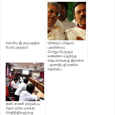
கொரிய தீபகற்பத்தில்
மீண்டும் பிரதமர்
போர் பதற்றம்!
பதவியைப்
பொறுப்பேற்கும்
எண்ணம் மஹிந்த
ராஜபக்சவுக்கு இல்லை
– ஜனாதிபதி ரணில்
தெரிவிப்...
கிளி. காணி விடுவிப்பு
தொடர்பில் மக்கள்
பிரதிநிதிகளுக்கு