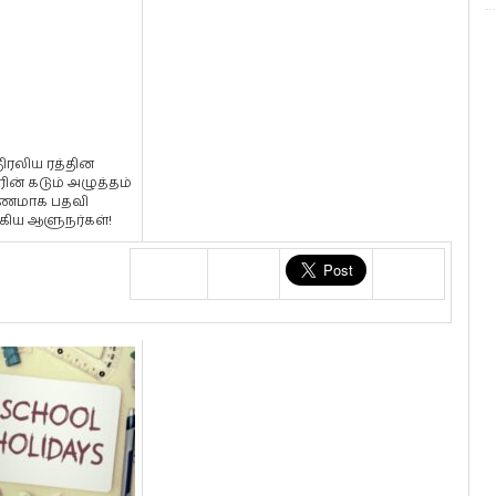
திரலிய ரத்தின
ின் கடும் அழுத்தம்
ணமாக பதவி
கிய ஆளுநர்கள்!