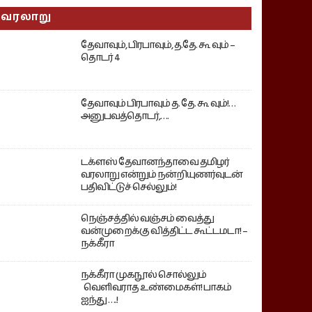
வரலாறு
தேவாவும், பிரபாவும், த.தே. கூ வும் –
தொடர் 4
தேவாவும் பிரபாவும் த. தே. கூ வும்!…
அனுபவத்தொடர்,….
டக்ளஸ் தேவானந்தாவை தமிழர்
வரலாறு என்றும் நன்றியுணர்வுடன்
பதிவிட்டுச் செல்லும்!
நெஞ்சத்தில் வஞ்சம் வைத்து
வன்முறைக்கு வித்திட்ட கூட்டமடா! –
நக்கீரா
நக்கீரா முகநூல் சொல்லும்
வெளிவராத உண்மைகள்! பாகம்
ஐந்து ….!