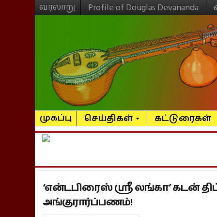
வரலாறு
Profile of Douglas Devananda
முகப்பு
செய்திகள்
கட்டுரைகள்
‘என்டபிரைஸ் ஸ்ரீ லங்கா’ கடன் 
அங்குரார்ப்பணம்!