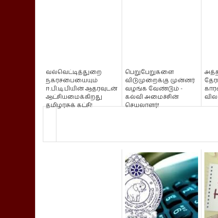
வல்வெட்டித்துறை
பெறுபேறுகளை
அத்
நகரசபையையும்
விடுமுறைக்கு முன்னர்
தேரர
ஈ.பி.டி.பியின் ஆதரவுடன்
வழங்க வேண்டும் -
கார
ஆட்சியமைக்கிறது
கல்வி அமைச்சின்
வில
தமிழரசுக் கட்சி!
செயலாளர்!