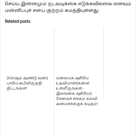
செய்ய இன்னமும் நடவடிக்கை எடுக்கவில்லை எனவும்
மன்னிப்புச் சபை குற்றம் சுமத்தியுள்ளது.
Related posts:
2020ஆம் ஆண்டு வரை
மலையக ஆசிரிய
பாரிய அபிவிருத்தி
உதவியாளர்களை
திட்டங்கள்!
உள்ளீருங்கள் -
இலங்கை ஆசிரியர்
சேவைச் சங்கம் கல்வி
அமைச்சுக்குக் கடிதம்!