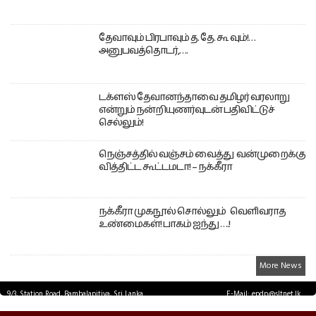
தேவாவும் பிரபாவும் த. தே. கூ வும்!…
அனுபவத்தொடர்,….
டக்ளஸ் தேவானந்தாவை தமிழர் வரலாறு
என்றும் நன்றியுணர்வுடன் பதிவிட்டுச்
செல்லும்!
நெஞ்சத்தில் வஞ்சம் வைத்து வன்முறைக்கு
வித்திட்ட கூட்டமடா! – நக்கீரா
நக்கீரா முகநூல் சொல்லும் வெளிவராத
உண்மைகள்! பாகம் ஐந்து ….!
More News
9/3, Station Road, Bambalapitiya, Sri Lanka.
E-Mail: epdp@sltnet.lk
Tel: +94 11 2503467 Fax: +94 11 2585255
© EPDPNEWS.COM 2026.