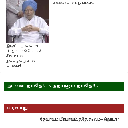
மூவாயிரத்துக்கும்
ஆணையாளர் நாயகம்...
மேற்பட்ட நோய...
இந்திய முன்னாள்
பிரதமர் மன்மோகன்
சிங், உடல்
நலக்குறைவால்
மரணம்!
நாளை நமதே!.. எந்நாளும் நமதே!!..
வரலாறு
தேவாவும், பிரபாவும், த.தே. கூ வும் – தொடர் 4