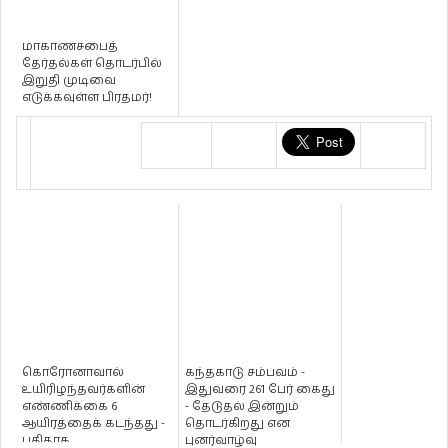
மாகாணசபைத்
தேர்தல்கள் தொடர்பில்
இறுதி முடிவை
எடுக்கவுள்ள பிரதமர்!
கொரோனாவால்
கந்தகாடு சம்பவம் -
உயிரிழந்தவர்களின்
இதுவரை 261 பேர் கைது
எண்ணிக்கை 6
- தேடுதல் இன்றும்
ஆயிரத்தைக் கடந்தது -
தொடர்கிறது என
புதிதாக
புனர்வாழ்வு