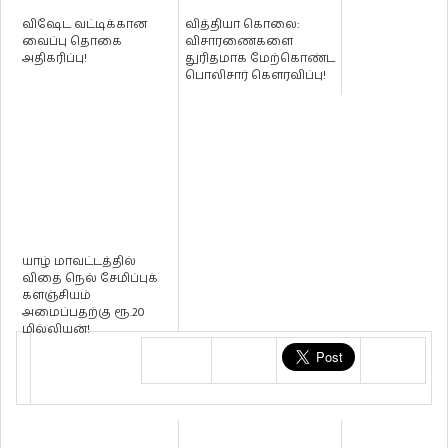
விஷேட வட்டிக்கான
வித்தியா கொலை:
வைப்பு தொகை
விசாரணைகளை
அதிகரிப்பு!
துரிதமாக மேற்கொண்ட
பொலிசார் கௌரவிப்பு!
யாழ் மாவட்டத்தில்
விதை நெல் சேமிப்புக்
களஞ்சியம்
அமைப்பதற்கு ரூ.20
மில்லியன்!