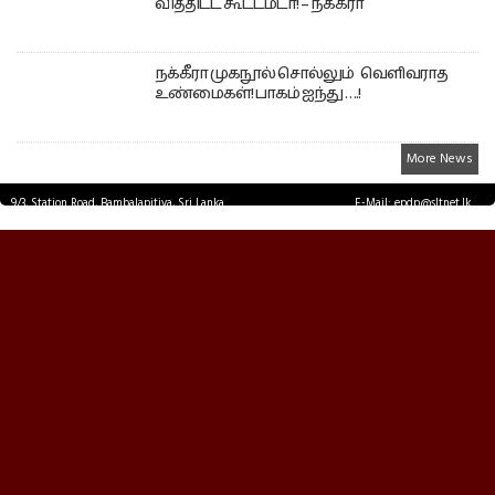
வித்திட்ட கூட்டமடா! – நக்கீரா
நக்கீரா முகநூல் சொல்லும் வெளிவராத
உண்மைகள்! பாகம் ஐந்து ….!
More News
9/3, Station Road, Bambalapitiya, Sri Lanka.
E-Mail: epdp@sltnet.lk
Tel: +94 11 2503467 Fax: +94 11 2585255
© EPDPNEWS.COM 2026.