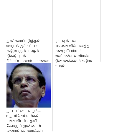
தனிமைப்படுத்தல்
நாட்டின் பல
ஊரடங்குச் சட்டம்
பாகங்களில் பலத்த
எதிர்வரும் 30 ஆம்
மழை பெய்யும் -
திகதியுடன்
வளிமண்டலவியல்
நீக்கப்படலாம் – நாளை
திணைக்களம் எதிர்வு
இறுதி முடிவு எட்ட...
கூறல்!
நட்டஈட்டை வழங்க
உதவி செய்யுங்கள் -
மக்களிடம் உதவி
கோரும் முன்னாள்
ஜனாதிபதி மைத்திரி !!