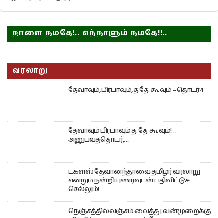
நாளை நமதே!.. எந்நாளும் நமதே!!..
வரலாறு
தேவாவும், பிரபாவும், த.தே. கூ வும் – தொடர் 4
தேவாவும் பிரபாவும் த. தே. கூ வும்!…
அனுபவத்தொடர்,….
டக்ளஸ் தேவானந்தாவை தமிழர் வரலாறு
என்றும் நன்றியுணர்வுடன் பதிவிட்டுச்
செல்லும்!
நெஞ்சத்தில் வஞ்சம் வைத்து வன்முறைக்கு