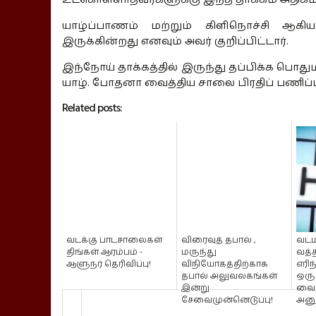
யாழ்ப்பாணம் மற்றும் கிளிநொச்சி ஆகி
இருக்கின்றது எனவும் அவர் குறிப்பிட்டார்.
இந்நோய் தாக்கத்தில் இருந்து தப்பிக்க பொது
யாழ். போதனா வைத்திய சாலை பிரதிப் பணிப்பா
Related posts:
வடக்கு பாடசாலைகள்
விரைவுத் தபால் ,
வடமர
திங்கள் ஆரம்பம் -
மருந்து
வத்த
ஆளுநர் தெரிவிப்பு!
விநியோகத்திற்காக
எரி
தபால் அலுவலகங்கள்
ஒருவ
இன்று
வைத
சேவைமுன்னெடுப்பு!
அனு