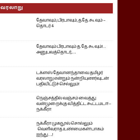
வரலாறு
தேவாவும், பிரபாவும், த.தே. கூ வும் –
தொடர் 4
தேவாவும் பிரபாவும் த. தே. கூ வும்!…
அனுபவத்தொடர்,….
டக்ளஸ் தேவானந்தாவை தமிழர்
வரலாறு என்றும் நன்றியுணர்வுடன்
பதிவிட்டுச் செல்லும்!
நெஞ்சத்தில் வஞ்சம் வைத்து
வன்முறைக்கு வித்திட்ட கூட்டமடா! –
நக்கீரா
நக்கீரா முகநூல் சொல்லும்
வெளிவராத உண்மைகள்! பாகம்
ஐந்து ….!