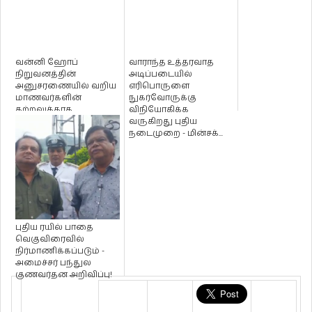
வன்னி ஹோப்
வாராந்த உத்தரவாத
நிறுவனத்தின்
அடிப்படையில்
அனுசரணையில் வறிய
எரிபொருளை
மாணவர்களின்
நுகர்வோருக்கு
கற்றலுக்காக
விநியோகிக்க
கணனிகளும் ஸ்மாட்
வருகிறது புதிய
போன்களும்
நடைமுறை - மின்சக்...
வழங்கிவை...
புதிய ரயில் பாதை
வெகுவிரைவில்
நிர்மாணிக்கப்படும் -
அமைச்சர் பந்துல
குணவர்தன அறிவிப்பு!