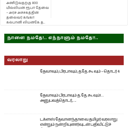
அச்சிடுவதற்கு 800
மில்லியன் ரூபா தேவை
– அரச அச்சகத்தின்
தலைவர் கங்கா
கல்பானி லியனகே த...
நாளை நமதே!.. எந்நாளும் நமதே!!..
வரலாறு
தேவாவும், பிரபாவும், த.தே. கூ வும் – தொடர் 4
தேவாவும் பிரபாவும் த. தே. கூ வும்!…
அனுபவத்தொடர்,….
டக்ளஸ் தேவானந்தாவை தமிழர் வரலாறு
என்றும் நன்றியுணர்வுடன் பதிவிட்டுச்