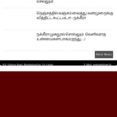
செல்லும்!
நெஞ்சத்தில் வஞ்சம் வைத்து வன்முறைக்கு
வித்திட்ட கூட்டமடா! – நக்கீரா
நக்கீரா முகநூல் சொல்லும் வெளிவராத
உண்மைகள்! பாகம் ஐந்து ….!
More News
9/3, Station Road, Bambalapitiya, Sri Lanka.
E-Mail: epdp@sltnet.lk
Tel: +94 11 2503467 Fax: +94 11 2585255
© EPDPNEWS.COM 2026.