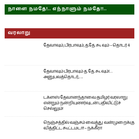
நாளை நமதே!.. எந்நாளும் நமதே!!..
வரலாறு
தேவாவும், பிரபாவும், த.தே. கூ வும் – தொடர் 4
தேவாவும் பிரபாவும் த. தே. கூ வும்!…
அனுபவத்தொடர்,….
டக்ளஸ் தேவானந்தாவை தமிழர் வரலாறு
என்றும் நன்றியுணர்வுடன் பதிவிட்டுச்
செல்லும்!
நெஞ்சத்தில் வஞ்சம் வைத்து வன்முறைக்கு
வித்திட்ட கூட்டமடா! – நக்கீரா