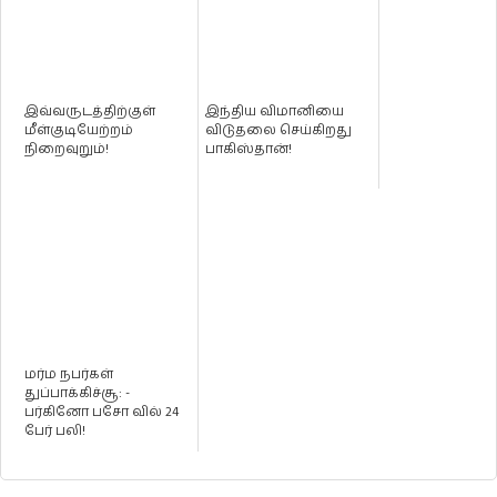
இவ்வருடத்திற்குள்
இந்திய விமானியை
மீள்குடியேற்றம்
விடுதலை செய்கிறது
நிறைவுறும்!
பாகிஸ்தான்!
மர்ம நபர்கள்
துப்பாக்கிச்சூ: -
பர்கினோ பசோ வில் 24
பேர் பலி!