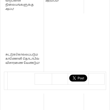
விற்பனை
ஆரம்பம்!
நிலையங்களுக்கு
ஆப்பு!
சுட்டுக்கொல்லப்படும்
காணொளி தொடா்பில்
விசாரணை வேண்டும்!