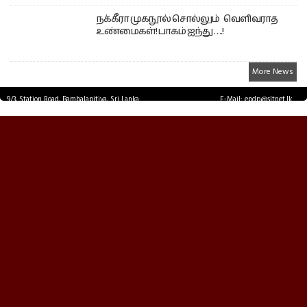
நக்கீரா முகநூல் சொல்லும் வெளிவராத
உண்மைகள்! பாகம் ஐந்து ….!
More News
9/3, Station Road, Bambalapitiya, Sri Lanka.
E-Mail: epdp@sltnet.lk
Tel: +94 11 2503467 Fax: +94 11 2585255
© EPDPNEWS.COM 2026.