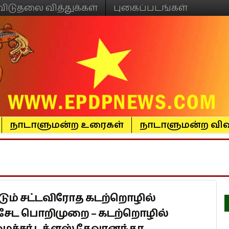
விடுதலை வித்துக்கள்
புகைப்படங்கள்
நாடாளுமன்ற உரைகள்
நாடாளுமன்ற விவ
டும் சட்டவிரோத கடற்றொழில்
ிசேட பொறிமுறை – கடற்றொழில்
ச்சர் டக்ளஸ் தேவானந்தா