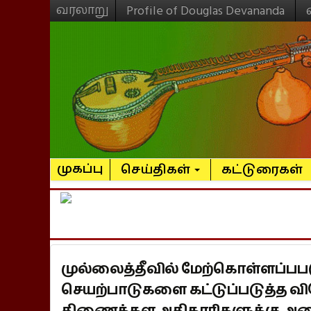
வரலாறு
Profile of Douglas Devananda
முகப்பு
செய்திகள்
கட்டுரைகள்
முல்லைத்தீவில் மேற்கொள்ளப்பப
செயற்பாடுகளை கட்டுப்படுத்த வ
திணைக்கள அதிகாரிகளுக்கு அமை