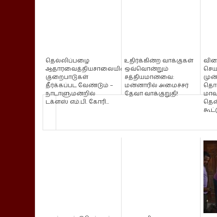
தெல்லிப்பழை
உதிர்க்கின்ற வாக்குகள்
வின
ஆதாரவைத்தியசாலையின்
ஒவ்வொன்றும்
செய
குறைபாடுகள்
சத்தியமானவை:
முன
தீர்க்கப்பட வேண்டும் –
மன்னாரில் அமைச்சர்
தொட
நாடாளுமன்றில்
தேவா வாக்குறுதி!
மாவ
டக்ளஸ் எம்.பி. கோரி...
தெ
கூட்ட