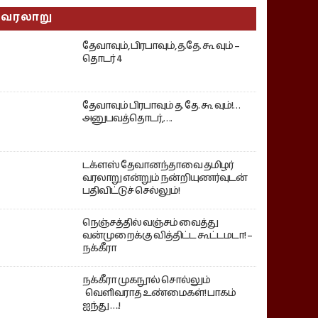
வரலாறு
தேவாவும், பிரபாவும், த.தே. கூ வும் –
தொடர் 4
தேவாவும் பிரபாவும் த. தே. கூ வும்!…
அனுபவத்தொடர்,….
டக்ளஸ் தேவானந்தாவை தமிழர்
வரலாறு என்றும் நன்றியுணர்வுடன்
பதிவிட்டுச் செல்லும்!
நெஞ்சத்தில் வஞ்சம் வைத்து
வன்முறைக்கு வித்திட்ட கூட்டமடா! –
நக்கீரா
நக்கீரா முகநூல் சொல்லும்
வெளிவராத உண்மைகள்! பாகம்
ஐந்து ….!