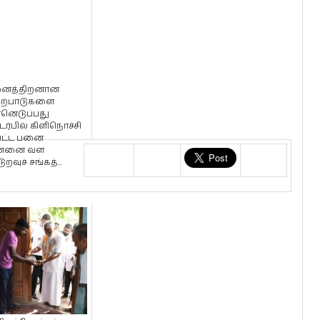
ைத்திறனான
ற்பாடுகளை
்னெடுப்பது
ர்பில் கிளிநொச்சி
ட்ட பனை
ன்னை வள
ுறவுச் சங்கத்...