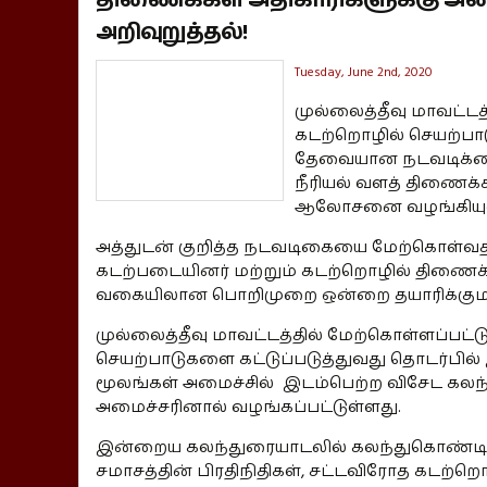
அறிவுறுத்தல்!
Tuesday, June 2nd, 2020
முல்லைத்தீவு மாவட்டத
கடற்றொழில் செயற்பாட
தேவையான நடவடிக்கை
நீரியல் வளத் திணைக்
ஆலோசனை வழங்கியுள்
அத்துடன் குறித்த நடவடிகையை மேற்கொள்வத
கடற்படையினர் மற்றும் கடற்றொழில் திணை
வகையிலான பொறிமுறை ஒன்றை தயாரிக்குமாறும
முல்லைத்தீவு மாவட்டத்தில் மேற்கொள்ளப்பட்
செயற்பாடுகளை கட்டுப்படுத்துவது தொடர்பில் இ
மூலங்கள் அமைச்சில் இடம்பெற்ற விசேட கலந்
அமைச்சரினால் வழங்கப்பட்டுள்ளது.
இன்றைய கலந்துரையாடலில் கலந்துகொண்டிரு
சமாசத்தின் பிரதிநிதிகள், சட்டவிரோத கடற்