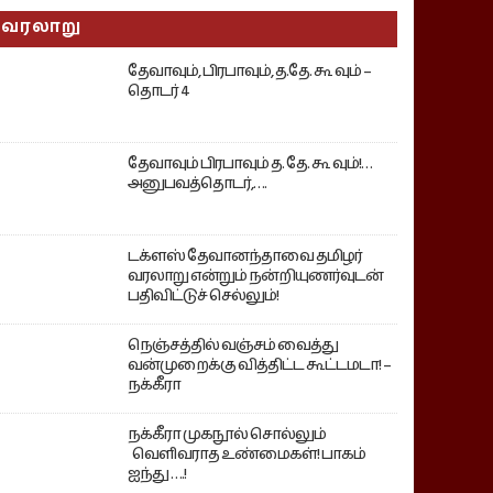
வரலாறு
தேவாவும், பிரபாவும், த.தே. கூ வும் –
தொடர் 4
தேவாவும் பிரபாவும் த. தே. கூ வும்!…
அனுபவத்தொடர்,….
டக்ளஸ் தேவானந்தாவை தமிழர்
வரலாறு என்றும் நன்றியுணர்வுடன்
பதிவிட்டுச் செல்லும்!
நெஞ்சத்தில் வஞ்சம் வைத்து
வன்முறைக்கு வித்திட்ட கூட்டமடா! –
நக்கீரா
நக்கீரா முகநூல் சொல்லும்
வெளிவராத உண்மைகள்! பாகம்
ஐந்து ….!