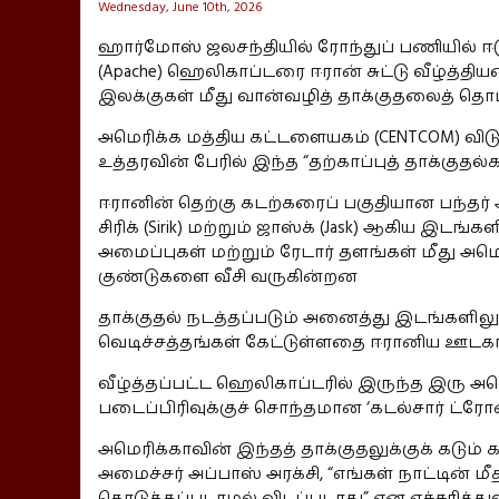
Wednesday, June 10th, 2026
ஹார்மோஸ் ஜலசந்தியில் ரோந்துப் பணியில் ஈடுப
(Apache) ஹெலிகாப்டரை ஈரான் சுட்டு வீழ்த்
இலக்குகள் மீது வான்வழித் தாக்குதலைத் தொட
அமெரிக்க மத்திய கட்டளையகம் (CENTCOM) விடுத்
உத்தரவின் பேரில் இந்த “தற்காப்புத் தாக்குதல்
ஈரானின் தெற்கு கடற்கரைப் பகுதியான பந்தர் அப்ப
சிரிக் (Sirik) மற்றும் ஜாஸ்க் (Jask) ஆகிய இடங்க
அமைப்புகள் மற்றும் ரேடார் தளங்கள் மீது அமெ
குண்டுகளை வீசி வருகின்றன
தாக்குதல் நடத்தப்படும் அனைத்து இடங்களிலும்
வெடிச்சத்தங்கள் கேட்டுள்ளதை ஈரானிய ஊடகங்
வீழ்த்தப்பட்ட ஹெலிகாப்டரில் இருந்த இரு 
படைப்பிரிவுக்குச் சொந்தமான ‘கடல்சார் ட்ரோன்’
அமெரிக்காவின் இந்தத் தாக்குதலுக்குக் கடும
அமைச்சர் அப்பாஸ் அரக்சி, “எங்கள் நாட்டின் 
கொடுக்கப்படாமல் விடப்படாது” என எச்சரித்துள