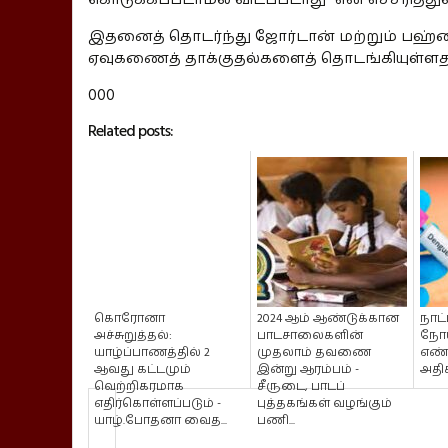
இதனைத் தொடர்ந்து ஜோர்டான் மற்றும் பஹ்ரை
ஏவுகணைத் தாக்குதல்களைத் தொடங்கியுள்ளத
000
Related posts:
கொரோனா
2024 ஆம் ஆண்டுக்கான
நாட்
அச்சுறுத்தல்:
பாடசாலைகளின்
நோய
யாழ்ப்பாணத்தில் 2
முதலாம் தவணை
எண
ஆவது கட்டமும்
இன்று ஆரம்பம் -
அதிக
வெற்றிகரமாக
சீருடை, பாடப்
எதிர்கொள்ளப்படும் -
புத்தகங்கள் வழங்கும்
யாழ்.போதனா வைத...
பணி...