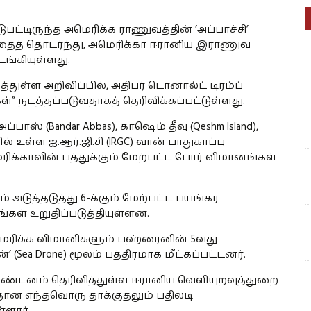
ட்டிருந்த அமெரிக்க ராணுவத்தின் ‘அப்பாச்சி’
தியதைத் தொடர்ந்து, அமெரிக்கா ஈரானிய இராணுவ
ங்கியுள்ளது.
துள்ள அறிவிப்பில், அதிபர் டொனால்ட் டிரம்ப்
கள்” நடத்தப்படுவதாகத் தெரிவிக்கப்பட்டுள்ளது.
ாஸ் (Bandar Abbas), காஷெம் தீவு (Qeshm Island),
ளில் உள்ள ஐ.ஆர்.ஜி.சி (IRGC) வான் பாதுகாப்பு
ரிக்காவின் பத்துக்கும் மேற்பட்ட போர் விமானங்கள்
 அடுத்தடுத்து 6-க்கும் மேற்பட்ட பயங்கர
கள் உறுதிப்படுத்தியுள்ளன.
அமெரிக்க விமானிகளும் பஹ்ரைனின் 5வது
 (Sea Drone) மூலம் பத்திரமாக மீட்கப்பட்டனர்.
் கண்டனம் தெரிவித்துள்ள ஈரானிய வெளியுறவுத்துறை
மீதான எந்தவொரு தாக்குதலும் பதிலடி
்ளார்.