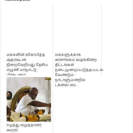
மக்களின் ஏகோபித்த
மக்களுக்காக
ஆதரவுடன்
அரசாங்கம் வகுக்கின்ற
நிறைவேறியது தேசிய
திட்டங்கள்
எழுச்சி மாநாட்டு
நடைமுறைப்படுத்தப்படல்
பிரகடனம்!
வேண்டும் -
நாடாளுமன்றில்
டக்ளஸ் எம...
ஈழத்து எழுத்தாளர்
அமரர்