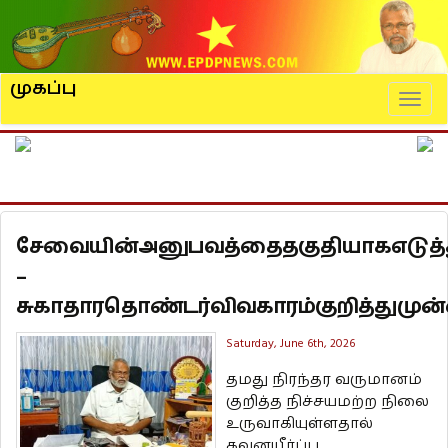
முகப்பு
Naviga
சேவையின்அனுபவத்தைதகுதியாகஎடுத்
–
சுகாதாரதொண்டர்விவகாரம்குறித்துமுன்
Saturday, June 6th, 2026
தமது நிரந்தர வருமானம்
குறித்த நிச்சயமற்ற நிலை
உருவாகியுள்ளதால்
கவனயீர்ப்பு