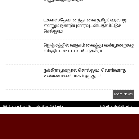
டக்ளஸ் தேவானந்தாவை தமிழர் வரலாறு
என்றும் நன்றியுணர்வுடன் பதிவிட்டுச்
செல்லும்!
நெஞ்சத்தில் வஞ்சம் வைத்து வன்முறைக்கு
வித்திட்ட கூட்டமடா! – நக்கீரா
நக்கீரா முகநூல் சொல்லும் வெளிவராத
உண்மைகள்! பாகம் ஐந்து ….!
More News
9/3, Station Road, Bambalapitiya, Sri Lanka.
E-Mail: epdp@sltnet.lk
Tel: +94 11 2503467 Fax: +94 11 2585255
© EPDPNEWS.COM 2026.