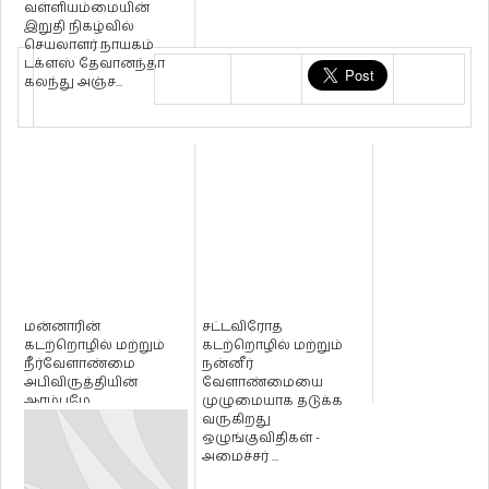
வள்ளியம்மையின்
இறுதி நிகழ்வில்
செயலாளர் நாயகம்
டக்ளஸ் தேவானந்தா
கலந்து அஞ்ச...
மன்னாரின்
சட்டவிரோத
கடற்றொழில் மற்றும்
கடற்றொழில் மற்றும்
நீர்வேளாண்மை
நன்னீர்
அபிவிருத்தியின்
வேளாண்மையை
ஆரம்பமே
முழுமையாக தடுக்க
ஓலைத்தொடுவாய்
வருகிறது
கடலட்டை
ஒழுங்குவிதிகள் -
நிலையத்தின் ...
அமைச்சர் ...