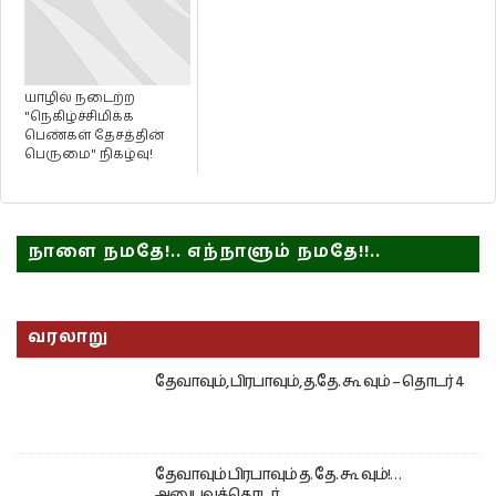
யாழில் நடைற்ற
"நெகிழ்ச்சிமிக்க
பெண்கள் தேசத்தின்
பெருமை" நிகழ்வு!
நாளை நமதே!.. எந்நாளும் நமதே!!..
வரலாறு
தேவாவும், பிரபாவும், த.தே. கூ வும் – தொடர் 4
தேவாவும் பிரபாவும் த. தே. கூ வும்!…
அனுபவத்தொடர்,….