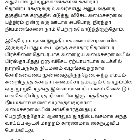
அதுபோல நூற்றுக்கணக்கான சுகாதார
தொண்;டர்களுக்கும் அவர்களது அனுபவத்தை
தகுதியாக கருத்தில் எடுத்து விசேட அமைச்சரவை
பத்திரம் ஒன்றுக்கு ஊடாக அப்போது நிரந்தர
நியமனங்களை நாம் பெற்றுக்கொடுத்திருந்தோம்.
இதேநேரம் நான் இறுதியாக அமைச்சரவையில்
இருந்தபோதும் கூட இந்த சுகாதார தொண்டர்
பிரச்சினை தொடர்பாக அன்றைய அமைச்சரவையில்
பிரஸ்தாபித்து ஒரு விசேட ஏற்பாபாடாக வடக்கில்
நூறுபேருக்கு நியமனம் வழங்கவதற்காக
கோரிக்கையை முன்வைத்திருந்தேன். அந்த சமயம்
அன்றிருந்த சுகாதார அமைச்சர் தமக்கும் கொழும்பில்
ஒரு நூறுபேருக்கு இவ்வாறான நியமனம் வேண்டும்
என கோரியிருந்த நிலையில் இரு பகுதிக்கும்
நியமகனங்களை வழங்குவதற்கான
அமைச்சரவையின் அங்கிகாரத்தையும்
பெற்றிருந்தோம். ஆனாலும் துரதிஸ்டவசமாக அந்த
வாய்ப்பு ஆட்சி மாற்றம் காரணமாக கைநழுவிப்
போய்விடது.