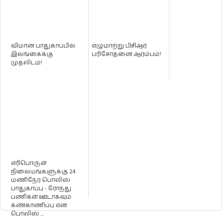
விமான பாதுகாப்பில்
எழுமாற்று பிசிஆர்
இலங்கைக்கு
பரிசோதனை ஆரம்பம்!
முதலிடம்!
எரிபொருள்
நிலையங்களுக்கு 24
மணிநேர பொலிஸ்
பாதுகாப்பு - ரோந்து
பணிகள் ஊடாகவும்
கண்காணிப்பு என
பொலிஸ் ...