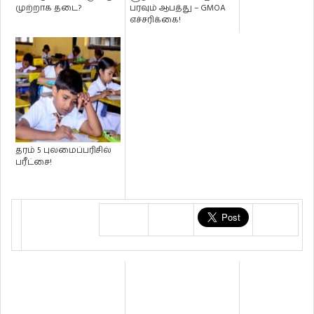
முற்றாக தடை?
பரவும் ஆபத்து – GMOA
எச்சரிக்கை!
தரம் 5 புலமைப்பரிசில்
பரீட்சை!