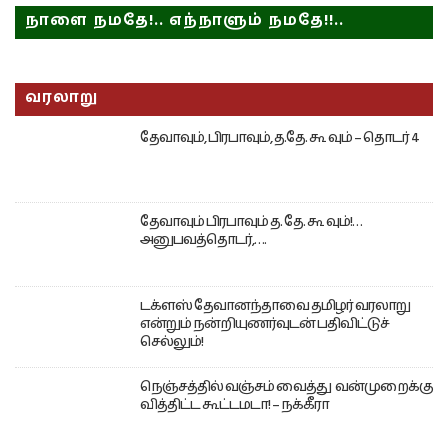
நாளை நமதே!.. எந்நாளும் நமதே!!..
வரலாறு
தேவாவும், பிரபாவும், த.தே. கூ வும் – தொடர் 4
தேவாவும் பிரபாவும் த. தே. கூ வும்!…
அனுபவத்தொடர்,….
டக்ளஸ் தேவானந்தாவை தமிழர் வரலாறு
என்றும் நன்றியுணர்வுடன் பதிவிட்டுச்
செல்லும்!
நெஞ்சத்தில் வஞ்சம் வைத்து வன்முறைக்கு
வித்திட்ட கூட்டமடா! – நக்கீரா