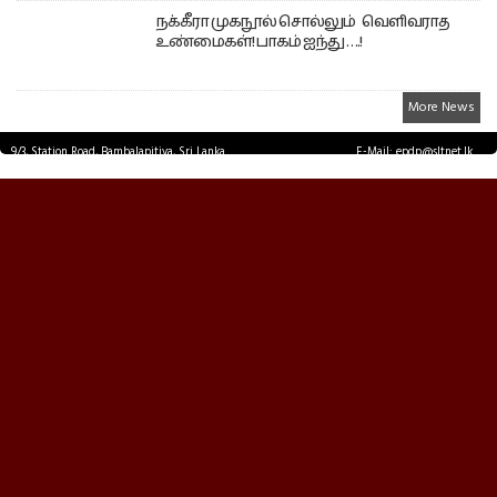
நக்கீரா முகநூல் சொல்லும் வெளிவராத
உண்மைகள்! பாகம் ஐந்து ….!
More News
9/3, Station Road, Bambalapitiya, Sri Lanka.
E-Mail: epdp@sltnet.lk
Tel: +94 11 2503467 Fax: +94 11 2585255
© EPDPNEWS.COM 2026.