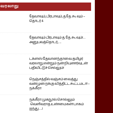
வரலாறு
தேவாவும், பிரபாவும், த.தே. கூ வும் –
தொடர் 4
தேவாவும் பிரபாவும் த. தே. கூ வும்!…
அனுபவத்தொடர்,….
டக்ளஸ் தேவானந்தாவை தமிழர்
வரலாறு என்றும் நன்றியுணர்வுடன்
பதிவிட்டுச் செல்லும்!
நெஞ்சத்தில் வஞ்சம் வைத்து
வன்முறைக்கு வித்திட்ட கூட்டமடா! –
நக்கீரா
நக்கீரா முகநூல் சொல்லும்
வெளிவராத உண்மைகள்! பாகம்
ஐந்து ….!