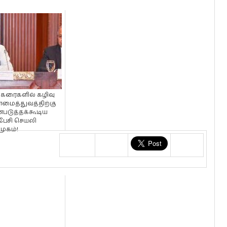
்கரைகளில் கழிவு
ாமைத்துவத்திற்கு
்படுத்தக்கூடிய
ேசி செயலி
முகம்!