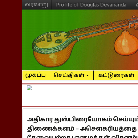
வரலாறு
Profile of Douglas Devananda
முகப்பு
செய்திகள்
கட்டுரைகள்
அதிகார துஸ்பிரையோகம் செய்யும் 
திணைக்களம் – அசௌகரியத்தை ஏ
தேவையற்றது என மக்கள் விசனம்!