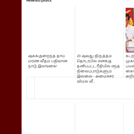
ஆகக்குறைந்த தாய்
20 ஆவது திருத்தம்
கடற
மரண வீதம் பதிவான
தொடர்பில் எனக்கு
முக
நாடு இலங்கை!
தனிப்பட்ட ரீதியில் எந்த
பயன
நிலைப்பாடுகளும்
கைப
இல்லை - அமைச்சர்
அறி
விமல் வீ...