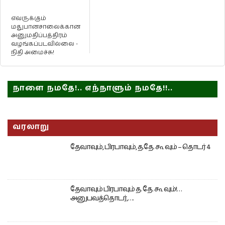
எவருக்கும்
மதுபானசாலைக்கான
அனுமதிப்பத்திரம்
வழங்கப்படவில்லை -
நிதி அமைச்சு!
நாளை நமதே!.. எந்நாளும் நமதே!!..
வரலாறு
தேவாவும், பிரபாவும், த.தே. கூ வும் – தொடர் 4
தேவாவும் பிரபாவும் த. தே. கூ வும்!…
அனுபவத்தொடர்,….