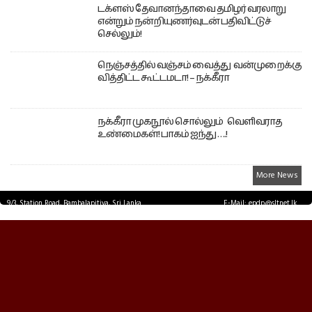
டக்ளஸ் தேவானந்தாவை தமிழர் வரலாறு
என்றும் நன்றியுணர்வுடன் பதிவிட்டுச்
செல்லும்!
நெஞ்சத்தில் வஞ்சம் வைத்து வன்முறைக்கு
வித்திட்ட கூட்டமடா! – நக்கீரா
நக்கீரா முகநூல் சொல்லும் வெளிவராத
உண்மைகள்! பாகம் ஐந்து ….!
More News
9/3, Station Road, Bambalapitiya, Sri Lanka.
E-Mail: epdp@sltnet.lk
Tel: +94 11 2503467 Fax: +94 11 2585255
© EPDPNEWS.COM 2026.