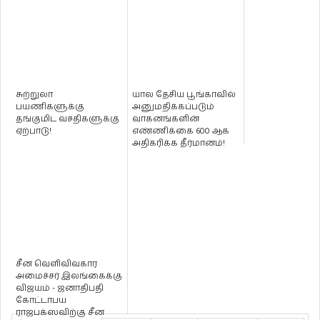
சுற்றுலா
யால தேசிய பூங்காவில்
பயணிகளுக்கு
அனுமதிக்கப்படும்
தங்குமிட வசதிகளுக்கு
வாகனங்களின்
ஏற்பாடு!
எண்ணிக்கை 600 ஆக
அதிகரிக்க தீர்மானம்!
சீன வெளிவிவகார
அமைச்சர் இலங்கைக்கு
விஜயம் - ஜனாதிபதி
கோட்டாபய
ராஜபக்ஸவிற்கு சீன