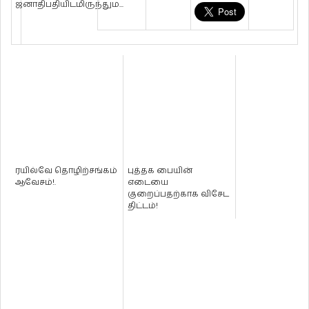
ஜனாதிபதியிடமிருந்தும...
ரயில்வே தொழிற்சங்கம்
புத்தக பையின்
ஆவேசம்!.
எடையை
குறைப்பதற்காக விசேட
திட்டம்!