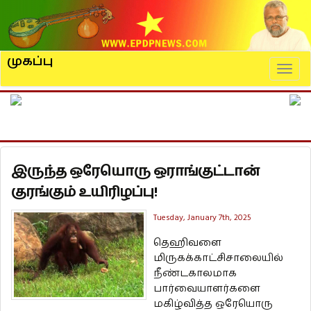
முகப்பு
Naviga
இருந்த ஒரேயொரு ஒராங்குட்டான்
குரங்கும் உயிரிழப்பு!
Tuesday, January 7th, 2025
தெஹிவளை
மிருகக்காட்சிசாலையில்
நீண்டகாலமாக
பார்வையாளர்களை
மகிழ்வித்த ஒரேயொரு