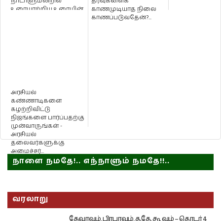
நாடாளுமன்றில்
தீர்வுகளைக்
உரையாற்றிய உரையின்
காணமுடியாத நிலை
முழுவடிவம்
காணப்படுவதேன்?...
அரசியல்
கண்ணாடிகளை
கழற்றிவிட்டு
நிஜங்களை பார்ப்பதற்கு
முன்வாருங்கள் -
அரசியல்
தலைவர்களுக்கு
அமைச்சர்...
நாளை நமதே!.. எந்நாளும் நமதே!!..
வரலாறு
தேவாவும், பிரபாவும், த.தே. கூ வும் – தொடர் 4