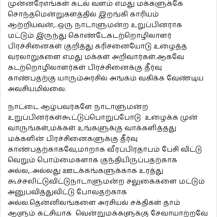
முன்னரேஎங்கள் கடல் வளம் எமது மக்களுக்கே
சொந்தமென்றுகளத்தில் இறங்கி காரியம்
ஆற்றியவன்,..ஒரு நாடாளுமன்ற உறுப்பினராக
மட்டும் இருந்து கொண்டேகடற்றொழிலாளர்
பிரச்சினைகள் குறித்து கரிசனையோடு உழைத்த
வரலாறுகளை எமது மக்கள் அறிவார்கள்.ஆகவே
கடற்றொழிலாளர்கள் பிரச்சினைக்கு தீர்வு
காண்பதற்கு யாரும்அரசில் அங்கம் வகிக்க வேண்டிய
அவசியமில்லை.
நாட்டை ஆழ்பவர்களே நாடாளுமன்ற
உறுப்பினர்கள்கூட்டுப்பொறுப்போடு உழைக்க முன்
வாருங்கள்,மக்கள் உங்களுக்கு வாக்களித்தது
மக்களின் பிரச்சினைகளுக்கு தீர்வு
காண்பதற்காகவே,மாறாக வீரப்பிரதாபம் பேசி விட்டு
வெறும் பொம்மைகளாக குந்தியிருப்பதற்காக
அல்ல,..அல்லது ஊடக்கங்களுக்காக உரத்து
கூச்சலிட்டுவிட்டுநாடாளுமன்ற சலுகைகளை மட்டும்
அனுபவித்துவிட்டு போவதற்காக
அல்ல.தென்னிலங்களை அரசியல் சக்திகள் தாம்
ஆளும் கட்சியாக வென்றுமக்களுக்கு சேவாயாற்றவே