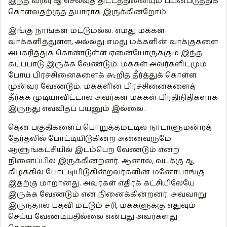
இந்த வரவு ௲ செலவுத் திட்டத்தினையும் பயன்படுத்திக்
கொள்வதற்குத் தயாராக இருக்கின்றோம்.
இங்கு நாங்கள் மட்டுமல்ல. எமது மக்கள்
வாக்களித்துள்ள, அல்லது எமது மக்களின் வாக்குகளை
அபகரித்துக் கொண்டுள்ள ஏனையோருக்கும் இந்த
கடப்பாடு இருக்க வேண்டும். மக்கள் அவர்களிடமும்
போய் பிரச்சினைகளைக் கூறித் தீர்த்துக் கொள்ள
முன்வர வேண்டும். மக்களின் பிரச்சினைகளைத்
தீர்க்க முடியாவிட்டால் அவர்கள் மக்கள் பிரதிநிதிகளாக
இருந்து எவ்விதப் பயனும் இல்லை.
தென் பகுதிகளைப் பொறுத்தமட்டில் நாடாளுமன்றத்
தேர்தலில் போட்டியிடுகின்ற அனைவருமே
ஆளுங்கட்சியில் இடம்பெற வேண்டும் என்ற
நினைப்பில் இருக்கின்றனர். ஆனால், வடக்கு ௲
கிழக்கில் போட்டியிடுகின்றவர்களின் மனோபாங்கு
இதற்கு மாறானது. அவர்கள் எதிர்க் கட்சியிலேயே
இருக்க வேண்டும் என நினைக்கின்றனர். அவ்வாறு
இருந்தால் பதவி மட்டும் சரி, மக்களுக்கு எதுவும்
செய்ய வேண்டியதில்லை என்பது அவர்களது