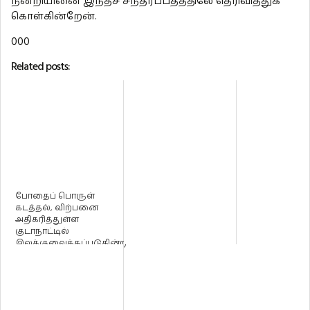
நன்றியினை இந்தச் சந்தர்ப்பதத்திலே தெரிவித்துக்
கொள்கின்றேன்.
000
Related posts:
போதைப் பொருள்
கடத்தல், விற்பனை
அதிகரித்துள்ள
குடாநாட்டில்
இலக்குவைக்கப்படுகின்ற
இளைஞர்கள் நிலை
மோசம...