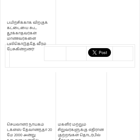
பயிற்சிக்காக விறகுக்
கட்டையை கூட
தூக்காதவர்கள்
மாணவர்களை
பலிகொடுத்தே வீரம்
பேசுகின்றனர்!
செயலாளர் நாயகம்
மகளிர் மற்றும்
டக்ளஸ் தேவானந்தா 20
சிறுவர்களுக்கு எதிரான
மே 2000 அன்று
குற்றங்கள் தொடர்பில்