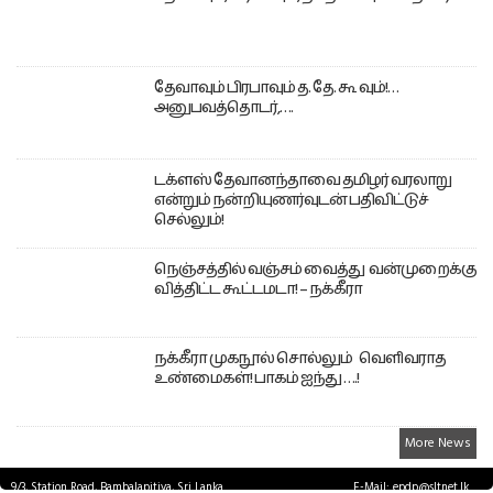
தேவாவும் பிரபாவும் த. தே. கூ வும்!…
அனுபவத்தொடர்,….
டக்ளஸ் தேவானந்தாவை தமிழர் வரலாறு
என்றும் நன்றியுணர்வுடன் பதிவிட்டுச்
செல்லும்!
நெஞ்சத்தில் வஞ்சம் வைத்து வன்முறைக்கு
வித்திட்ட கூட்டமடா! – நக்கீரா
நக்கீரா முகநூல் சொல்லும் வெளிவராத
உண்மைகள்! பாகம் ஐந்து ….!
More News
9/3, Station Road, Bambalapitiya, Sri Lanka.
E-Mail: epdp@sltnet.lk