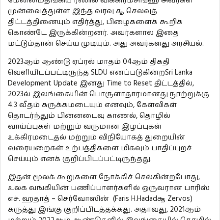
மேன்மைதங்கிய ரணில் விக்கிரமசிங்ஹ அவர்கள்
முன்வைத்துள்ள இந்த வரவு ௲ செலவுத்
திட்டத்தினையும் எதிர்த்து, பிழைகளைக் கூறிக்
கொண்டே இருக்கின்றனர். அவர்களால் இதை
மட்டும்தான் செய்ய முடியும். அது அவர்களது அரசியல்.
2023ஆம் ஆண்டு ஏப்ரல் மாதம் 04ஆம் திகதி
வெளியிடப்பட்டிருந்த SLDU எனப்படுகின்றSri Lanka
Development Update இனது Time to Reset திட்டத்தில்,
2023ல் இலங்கையின் பொருளாதாரமானது நூற்றுக்கு
4.3 வீதம் சுருக்கமடையும் எனவும், கேள்விகள்
தொடர்ந்தும் பின்னடைவு காணல், தொழில்
வாய்ப்புகள் மற்றும் வருமான இழப்புகள்
உக்கிரமடைதல் மற்றும் விநியோகத் துறையின்
வரையறைகள் உற்பத்திகளை மிகவும் பாதிப்புறச்
செய்யும் எனக் குறிப்பிடப்பட்டிருந்தது.
இதன் மூலக் கூறுகளை நோக்கிச் செல்கின்றபோது,
உலக வங்கியின் பணிப்பாளர்களில் ஒருவரான பாரிஸ்
எச். ஹதாத் – செர்வோஸின் (Faris H.Hadad௲ Zervos)
கருத்து இங்கு குறிப்பிடத்தக்கது. அதாவது, 2021ஆம்