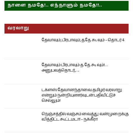
நாளை நமதே!.. எந்நாளும் நமதே!!..
வரலாறு
தேவாவும், பிரபாவும், த.தே. கூ வும் – தொடர் 4
தேவாவும் பிரபாவும் த. தே. கூ வும்!…
அனுபவத்தொடர்,….
டக்ளஸ் தேவானந்தாவை தமிழர் வரலாறு
என்றும் நன்றியுணர்வுடன் பதிவிட்டுச்
செல்லும்!
நெஞ்சத்தில் வஞ்சம் வைத்து வன்முறைக்கு
வித்திட்ட கூட்டமடா! – நக்கீரா