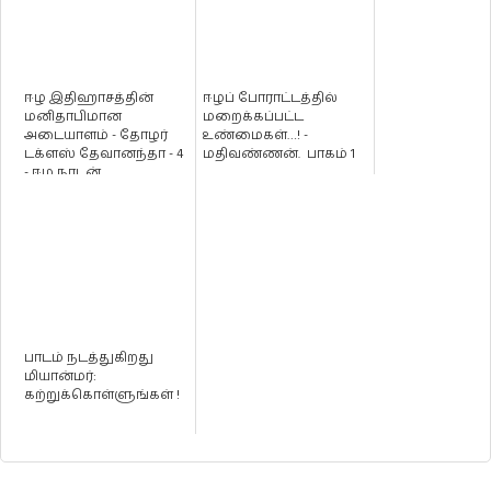
ஈழ இதிஹாசத்தின்
ஈழப் போராட்டத்தில்
மனிதாபிமான
மறைக்கப்பட்ட
அடையாளம் - தோழர்
உண்மைகள்…! -
டக்ளஸ் தேவானந்தா - 4
மதிவண்ணன். பாகம் 1
- ஈழ நாடன்
பாடம் ந‌டத்துகிறது
மியான்மர்:
கற்றுக்கொள்ளுங்கள் !