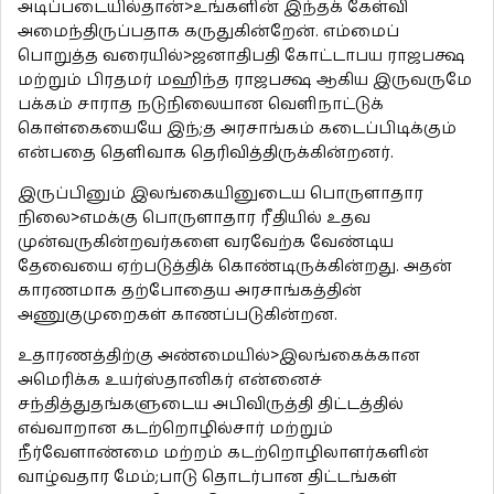
அடிப்படையில்தான்>உங்களின் இந்தக் கேள்வி
அமைந்திருப்பதாக கருதுகின்றேன். எம்மைப்
பொறுத்த வரையில்>ஜனாதிபதி கோட்டாபய ராஜபக்ஷ
மற்றும் பிரதமர் மஹிந்த ராஜபக்ஷ ஆகிய இருவருமே
பக்கம் சாராத நடுநிலையான வெளிநாட்டுக்
கொள்கையையே இந்;த அரசாங்கம் கடைப்பிடிக்கும்
என்பதை தெளிவாக தெரிவித்திருக்கின்றனர்.
இருப்பினும் இலங்கையினுடைய பொருளாதார
நிலை>எமக்கு பொருளாதார ரீதியில் உதவ
முன்வருகின்றவர்களை வரவேற்க வேண்டிய
தேவையை ஏற்படுத்திக் கொண்டிருக்கின்றது. அதன்
காரணமாக தற்போதைய அரசாங்கத்தின்
அணுகுமுறைகள் காணப்படுகின்றன.
உதாரணத்திற்கு அண்மையில்>இலங்கைக்கான
அமெரிக்க உயர்ஸ்தானிகர் என்னைச்
சந்தித்துதங்களுடைய அபிவிருத்தி திட்டத்தில்
எவ்வாறான கடற்றொழில்சார் மற்றும்
நீர்வேளாண்மை மற்றம் கடற்றொழிலாளர்களின்
வாழ்வதார மேம்;பாடு தொடர்பான திட்டங்கள்