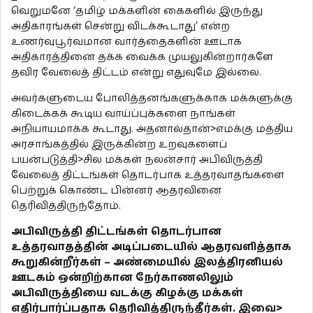
வெறுமனே ‘தமிழ் மக்களின் கைகளில் இருந்து
அதிகாரங்கள் சென்று விடக்கூடாது’ என்ற
உணர்வுபூர்வமான வார்த்தைகளின் ஊடாக
அதிகாரத்தினை தக்க வைக்க முயலுகின்றார்களே
தவிர வேலைத் திட்டம் என்று எதுவுமே இல்லை.
அவர்களுடைய போலித்தனங்களுக்காக மக்களுக்கு
கிடைக்கக் கூடிய வாய்ப்புக்களை நாங்கள்
அநியாயமாக்க கூடாது. அதனால்தான்>எமக்கு மத்திய
அரசாங்கத்தில் இருக்கின்ற உறவுகளைப்
பயன்படுத்தி>சில மக்கள் நலன்சார் அபிவிருத்தி
வேலைத் திட்டங்கள் தொடர்பாக உத்தரவாதங்களை
பெற்றுக் கொண்ட பின்னர் ஆதரவினை
தெரிவித்திருந்தோம்.
அபிவிருத்தி திட்டங்கள் தொடர்பான
உத்தரவாதத்தின் அடிப்படையில் ஆதரவளித்தாக
கூறுகின்றீர்கள் – அண்மையில் இலத்திரனியல்
ஊடகம் ஒன்றிற்கான நேர்காணலிலும்
அபிவிருத்தியை வடக்கு கிழக்கு மக்கள்
எதிர்பார்ப்பதாக தெரிவித்திருந்தீர்கள். இவை>