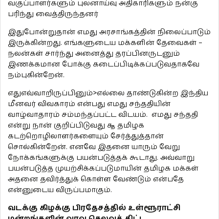
வகுப்பாளர்களும் புலனாய்வு அதிகாரிகளும் நன்கு
பரிந்து வைத்திருந்தனர்
இதுபோன்றுதான் எமது அரசாங்கத்தின் நிலைப்பாடும்
இருக்கின்றது. எங்களுடைய மக்களின் தேவைகள் –
நலன்கள் சார்ந்து அனைத்து தரப்பினருடனும்
இணக்கமான போக்கு கடைப்பிடிக்கப்படுவதாகவே
நம்புகின்றேன்.
எதுஎவ்வாறிருப்பினும்>எல்லை தாண்டுகின்ற இந்திய
மீனவர் விவகாரம் என்பது எமது சந்ததியின்
வாழ்வாதாரம் சம்மந்தப்பட்ட விடயம். எமது சந்ததி
என்று நான் குறிப்பிடுவது ௲ தமிழக
கடற்றொழிலாளர்களையும் சேர்த்துத்தான்
சொல்கின்றேன். எனவே இதனை யாரும் வேறு
நோக்கங்களுக்கு பயன்படுத்தக் கூடாது. அவ்வாறு
பயன்படுத்த முயற்சிக்கப்படுமாயின் தமிழக மக்கள்
அதனை தவிர்த்துக் கொள்ள வேண்டும் என்பதே
என்னுடைய விருப்பமாகும்.
வடக்கு கிழக்கு பிரதேசத்தில் உள்ளூராட்சி
மன்றங்களின் வரவு செலவுத் திட்ட