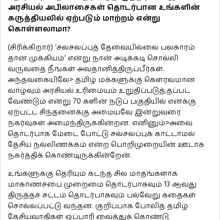
அரசியல் அபிலாசைகள் தொடர்பான உங்களின்
கருத்தியலில் ஏற்படும் மாற்றம் என்று
கொள்ளலாமா?
(சிரிக்கிறார்) ‘சலசலப்புத் தேவையில்லை பலகாரம்
தான் முக்கியம்’ என்று நான் அடிக்கடி சொல்லி
வருவதை நீங்கள் அவதானித்திருப்பீர்கள்.
அந்தவகையிலே> தமிழ் மக்களுக்கு கௌரவமான
வாழ்வும் அரசியல் உரிமையும் உறுதிப்படுத்;தப்பட
வேண்டும் என்று 70 களின் நடுப் பகுதியில் எனக்கு
ஏற்பட்ட சிந்தனைக்கு அமையவே இன்றுவரை
நகர்வுகள் அமைந்திருக்கின்றன. எனினும்>அவை
தொடர்பாக மேடை போட்டு சலசலப்புக் காட்டாமல்
தேசிய நல்லிணக்கம் என்ற பொறிமுறையின் ஊடாக
நகர்த்திக் கொண்டிருக்கின்றேன்.
உங்களுக்கு தெரியும் கடந்த சில மாதங்களாக
மாகாணசபை முறைமை தொடர்பாகவும் 13 ஆவது
திருத்தச் சட்டம் தொடர்பாகவும் பல்வேறு கதைகள்
சொல்லப்பட்டு வந்தன. குறிப்பாக போலித் தமிழ்
தேசியவாதிகள் ஒப்பாரி வைத்துக் கொண்டு