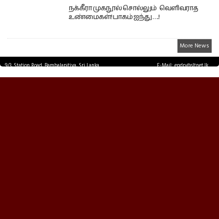
நக்கீரா முகநூல் சொல்லும் வெளிவராத
உண்மைகள்! பாகம் ஐந்து ….!
More News
9/3, Station Road, Bambalapitiya, Sri Lanka.
E-Mail: epdp@sltnet.lk
Tel: +94 11 2503467 Fax: +94 11 2585255
© EPDPNEWS.COM 2026.