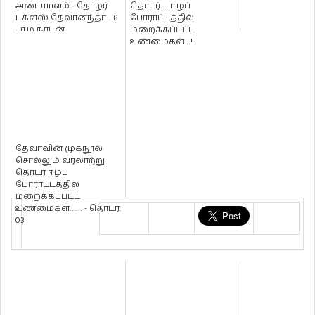
அடையாளம் - தோழர்
தொடர்…. ஈழப்
டக்ளஸ் தேவானந்தா - 8
போராட்டத்தில்
- ஈழ நாடன்
மறைக்கப்பட்ட
உண்மைகள்…!
தேவாவின் முகநூல்
சொல்லும் வரலாற்று
தொடர் ஈழப்
போராட்டத்தில்
மறைக்கப்பட்ட
உண்மைகள்…… - தொடர்.
03