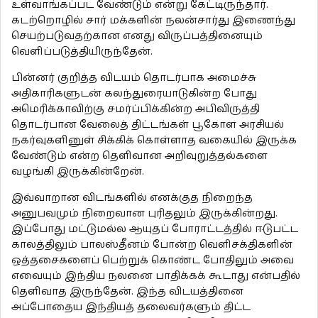
உள்வாங்கப்பட வேண்டும் என்று கேட்டிருந்தார்.
கடற்றொழில் சார் மக்களின் நலன்சார்து இணைந்து
செயற்படுவதற்கான எனது விருப்பத்தினையும்
வெளிப்படுத்தியிருந்தேன்.
பின்னர் குறித்த விடயம் தொடர்பாக அமைச்சு
அதிகாரிகளுடன் கலந்துரையாடுகின்ற போது
அமெரிக்காவிற்கு சமர்ப்பிக்கின்ற அபிவிருத்தி
தொடர்பான வேலைத் திட்டங்கள் பூகோள அரசியல்
நகர்வுகளினுள் சிக்கிக் கொள்ளாத வகையில் இருக்க
வேண்டும் என்ற தெளிவான அறிவுறுத்தல்களை
வழங்கி இருக்கின்றேன்.
இவ்வாறான விடங்களில் எனக்குத நிறைந்த
அனுபவமும் நிறைவான புரிதலும் இருக்கின்றது.
இப்போது மட்டுமல்ல ஆயுதப் போராட்டத்தில் ஈடுபட்ட
காலத்திலும் பாலஸ்தீனம் போன்ற வெளிசக்திகளின்
ஒத்தசைகளைப் பெற்றுக் கொண்ட போதிலும் அவை
எவையும் இந்திய நலனை பாதிக்கக் கூடாது என்பதில்
தெளிவாத இருந்தேன். இந்த விடயத்தினை
அப்போதைய இந்தியத் தலைவர்களும் திட்ட