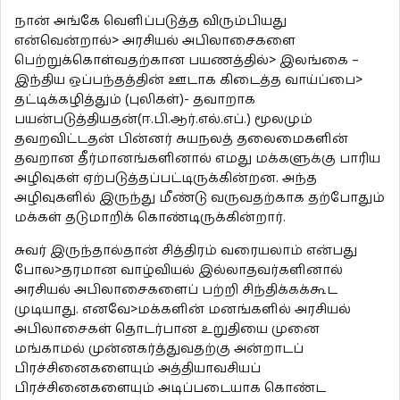
நான் அங்கே வெளிப்படுத்த விரும்பியது
என்வென்றால்> அரசியல் அபிலாசைகளை
பெற்றுக்கொள்வதற்கான பயணத்தில்> இலங்கை –
இந்திய ஒப்பந்தத்தின் ஊடாக கிடைத்த வாய்ப்பை>
தட்டிக்கழித்தும் (புலிகள்)- தவாறாக
பயன்படுத்தியதன்(ஈ.பி.ஆர்.எல்.எப்.) மூலமும்
தவறவிட்டதன் பின்னர் சுயநலத் தலைமைகளின்
தவறான தீர்மானங்களினால் எமது மக்களுக்கு பாரிய
அழிவுகள் ஏற்படுத்தப்பட்டிருக்கின்றன. அந்த
அழிவுகளில் இருந்து மீண்டு வருவதற்காக தற்போதும்
மக்கள் தடுமாறிக் கொண்டிருக்கின்றார்.
சுவர் இருந்தால்தான் சித்திரம் வரையலாம் என்பது
போல>தரமான வாழ்வியல் இல்லாதவர்களினால்
அரசியல் அபிலாசைகளைப் பற்றி சிந்திக்கக்கூட
முடியாது. எனவே>மக்களின் மனங்களில் அரசியல்
அபிலாசைகள் தொடர்பான உறுதியை முனை
மங்காமல் முன்னகர்த்துவதற்கு அன்றாடப்
பிரச்சினைகளையும் அத்தியாவசியப்
பிரச்சினைகளையும் அடிப்படையாக கொண்ட