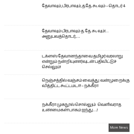
தேவாவும், பிரபாவும், த.தே. கூ வும் – தொடர் 4
தேவாவும் பிரபாவும் த. தே. கூ வும்!…
அனுபவத்தொடர்,….
டக்ளஸ் தேவானந்தாவை தமிழர் வரலாறு
என்றும் நன்றியுணர்வுடன் பதிவிட்டுச்
செல்லும்!
நெஞ்சத்தில் வஞ்சம் வைத்து வன்முறைக்கு
வித்திட்ட கூட்டமடா! – நக்கீரா
நக்கீரா முகநூல் சொல்லும் வெளிவராத
உண்மைகள்! பாகம் ஐந்து ….!
More News