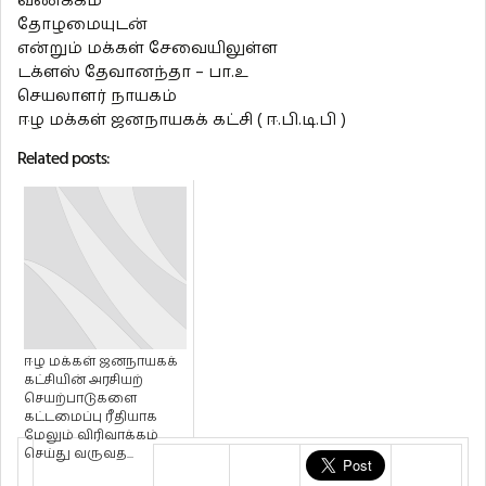
வணக்கம்
தோழமையுடன்
என்றும் மக்கள் சேவையிலுள்ள
டக்ளஸ் தேவானந்தா – பா.உ
செயலாளர் நாயகம்
ஈழ மக்கள் ஜனநாயகக் கட்சி ( ஈ.பி.டி.பி )
Related posts:
ஈழ மக்கள் ஜனநாயகக்
கட்சியின் அரசியற்
செயற்பாடுகளை
கட்டமைப்பு ரீதியாக
மேலும் விரிவாக்கம்
செய்து வருவத...