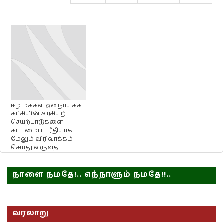
ஈழ மக்கள் ஜனநாயகக்
கட்சியின் அரசியற்
செயற்பாடுகளை
கட்டமைப்பு ரீதியாக
மேலும் விரிவாக்கம்
செய்து வருவத...
நாளை நமதே!.. எந்நாளும் நமதே!!..
வரலாறு