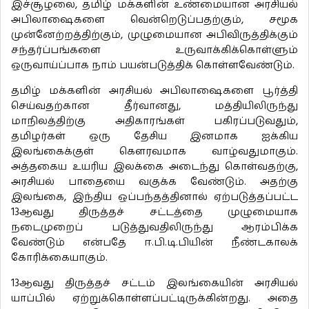
இச்சூழலை, தமிழ் மக்களின் உண்மையான அரசியல்
அபிலாஷைகளை வென்றெடுப்பதற்கும், சமூக
முன்னேற்றத்திற்கும், முழுமையான அபிவிருத்திக்கும்
சந்தர்ப்பங்களை உருவாக்கிக்கொள்ளும்
ஒருவாய்ப்பாக நாம் பயன்படுத்திக் கொள்ளவேண்டும்.
தமிழ் மக்களின் அரசியல் அபிலாஷைகளை பூர்த்தி
செய்வதற்கான தீர்வானது, மத்தியிலிருந்து
மாநிலத்திற்கு அதிகாரங்கள் பகிரப்படுவதும்,
தமிழர்கள் ஒரு தேசிய இனமாக ஐக்கிய
இலங்கைக்குள் கௌரவமாக வாழ்வதுமாகும்.
அத்தகைய உயரிய இலக்கை அடைந்து கொள்வதற்கு,
அரசியல் பாதையை வகுக்க வேண்டும். அதற்கு
இலங்கை, இந்திய ஒப்பந்தத்தினால் ஏற்படுத்தப்பட்ட
13ஆவது திருத்தச் சட்டத்தை முழுமையாக
நடைமுறைப் படுத்துவதிலிருந்து ஆரம்பிக்க
வேண்டும் என்பதே ஈ.பி.டி.பியின் நீண்டகாலக்
கோரிக்கையாகும்.
13ஆவது திருத்தச் சட்டம் இலங்கையின் அரசியல்
யாப்பில் ஏற்றுக்கொள்ளப்பட்டிருக்கின்றது. அதை