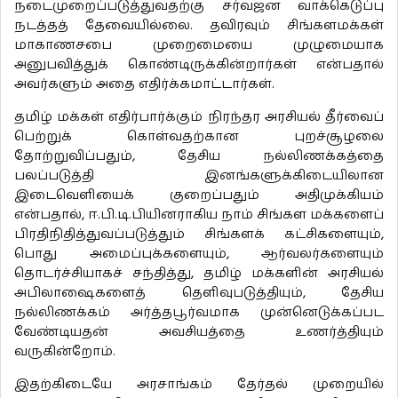
நடைமுறைப்படுத்துவதற்கு சர்வஜன வாக்கெடுப்பு
நடத்தத் தேவையில்லை. தவிரவும் சிங்களமக்கள்
மாகாணசபை முறைமையை முழுமையாக
அனுபவித்துக் கொண்டிருக்கின்றார்கள் என்பதால்
அவர்களும் அதை எதிர்க்கமாட்டார்கள்.
தமிழ் மக்கள் எதிர்பார்க்கும் நிரந்தர அரசியல் தீர்வைப்
பெற்றுக் கொள்வதற்கான புறச்சூழலை
தோற்றுவிப்பதும், தேசிய நல்லிணக்கத்தை
பலப்படுத்தி இனங்களுக்கிடையிலான
இடைவெளியைக் குறைப்பதும் அதிமுக்கியம்
என்பதால், ஈ.பி.டி.பியினராகிய நாம் சிங்கள மக்களைப்
பிரதிநிதித்துவப்படுத்தும் சிங்களக் கட்சிகளையும்,
பொது அமைப்புக்களையும், ஆர்வலர்களையும்
தொடர்ச்சியாகச் சந்தித்து, தமிழ் மக்களின் அரசியல்
அபிலாஷைகளைத் தெளிவுபடுத்தியும், தேசிய
நல்லிணக்கம் அர்த்தபூர்வமாக முன்னெடுக்கப்பட
வேண்டியதன் அவசியத்தை உணர்த்தியும்
வருகின்றோம்.
இதற்கிடையே அரசாங்கம் தேர்தல் முறையில்