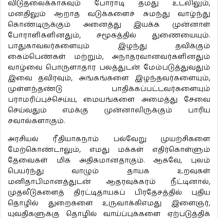
விடுதலைக்காகவும் போராடி தமது உடலிலும்,
மனதிலும் ஆறாத வடுக்களைச் சுமந்து வாழ்ந்து
கொண்டிருக்கும் அனைத்து இயக்க முன்னாள்
போராளிகளினதும், சமூகத்தில் துணையையும்.
பாதுகாவலர்களையும் இழந்து தவிக்கும்
கைம்பெண்கள் மற்றும், அநாதரவானவர்களினதும்
வாழ்வை பொருளாதார பலத்துடன் மேம்படுத்துவதும்
இவை தவிரவும், அங்கங்களை இழந்தவர்களையும்,
முள்ளந்தண்டு பாதிக்கப்பட்டவர்களையும்
பராமரிப்புச்செய்ய, மையங்களை அமைத்து சேவை
செய்வதும் எமக்கு முன்னாலிருக்கும் பாரிய
சவால்களாகும்.
அரசியல் ரீதியாகநாம் பல்வேறு முயற்சிகளை
மேற்கொண்டாலும், எமது மக்கள் எதிர்கொள்ளும்
தேவைகள் மிக அதிகமானதாகும். ஆகவே, புலம்
பெயர்ந்து வாழும் தாயக உறவுகள்
மனிதாபிமானத்துடன் ஆதரவுக்கரம் நீட்டினால்,
முதலீடுகளைத் திரட்டிதாயகப் பிரதேசத்தில் புதிய
தொழில் துறைகளை உருவாக்கிஎமது இளைஞர்,
யுவதிகளுக்கு தொழில் வாய்ப்புக்களை ஏற்படுத்திக்