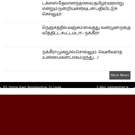
டக்ளஸ் தேவானந்தாவை தமிழர் வரலாறு
என்றும் நன்றியுணர்வுடன் பதிவிட்டுச்
செல்லும்!
நெஞ்சத்தில் வஞ்சம் வைத்து வன்முறைக்கு
வித்திட்ட கூட்டமடா! – நக்கீரா
நக்கீரா முகநூல் சொல்லும் வெளிவராத
உண்மைகள்! பாகம் ஐந்து ….!
More News
9/3, Station Road, Bambalapitiya, Sri Lanka.
E-Mail: epdp@sltnet.lk
Tel: +94 11 2503467 Fax: +94 11 2585255
© EPDPNEWS.COM 2026.