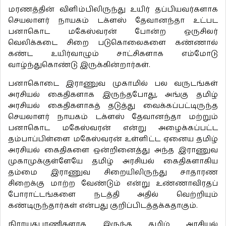
மரணத்தின் விளிம்பிலிருந்து உயிர் தப்பியவர்களாக
செயலாளர் நாயகம் டக்ளஸ் தேவானந்தா உட்பட
பனாகொட மகேஸ்வரன் போன்ற ஒருசிலர்
வெலிக்கடை சிறை படுகொலைகளை கண்ணால்
கண்ட உயிர்வாழும் சாட்சிகளாக எம்மோடு
வாழ்ந்துகொண்டு இருக்கின்றார்கள்.
பனாகொடை இராணுவ முகாமில் பல வருடங்கள்
அரசியல் கைதிகளாக இருந்தபோது, அங்கு தமிழ்
அரசியல் கைதிகளாகத் தடுத்து வைக்கப்பட்டிருந்த
செயலாளர் நாயகம் டக்ளஸ் தேவானந்தா மற்றும்
பனாகொட மகேஸ்வரன் என்று அழைக்கப்பட்ட
தம்பாப்பிள்ளை மகேஸ்வரன் உள்ளிட்ட ஏனைய தமிழ்
அரசியல் கைதிகளை ஒன்றினைத்து அந்த இராணுவ
முகாமுக்குள்ளேயே தமிழ் அரசியல் கைதிகளாகிய
தம்மை இராணுவ சிறையிலிருந்து சாதாரண
சிறைக்கு மாற்ற வேண்டும் என்று உண்ணாவிரதப்
போராட்டங்களை நடத்தி அதில் வெற்றியும்
கண்டிருந்தார்கள் என்பது குறிப்பிடத்தக்கதாகும்.
நிராயுதபாணிகளாக இருந்த தமிழ் அரசியல்