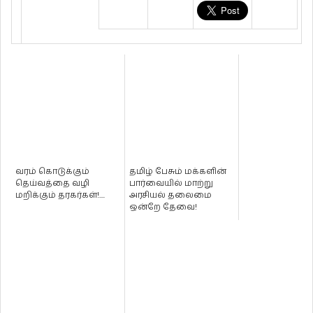
வரம் கொடுக்கும்
தமிழ் பேசும் மக்களின்
தெய்வத்தை வழி
பார்வையில் மாற்று
மறிக்கும் தரகர்கள்!....
அரசியல் தலைமை
ஒன்றே தேவை!