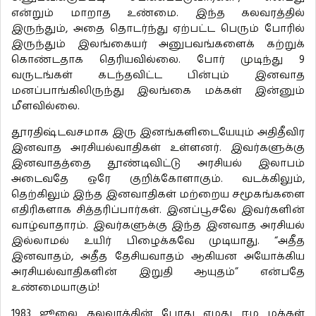
என்றும் மாறாத உண்மை. இந்த கலவரத்தில்
இருந்தும், அதை தொடர்ந்து ஏற்பட்ட பெரும் போரில்
இருந்தும் இலங்கையர் அனுபவங்களைக் கற்றுக்
கொண்டதாக தெரியவில்லை. போர் முடிந்து 9
வருடங்கள் கடந்தவிட்ட பின்பும் இனவாத
மனப்பாங்கிலிருந்து இலங்கை மக்கள் இன்னும்
மீளவில்லை.
தூரதிஷ்டவசமாக இரு இனங்களிடையேயும் அதிதீவிர
இனவாத அரசியல்வாதிகள் உள்ளனர். இவர்களுக்கு
இனவாதத்தை தூண்டிவிட்டு அரசியல் இலாபம்
அடைவதே ஒரே குறிக்கோளாகும். வடக்கிலும்,
தெற்கிலும் இந்த இனவாதிகள் மற்றைய சமூகங்களை
எதிரிகளாக சித்தரிப்பார்கள். இனப்பூசலே இவர்களின்
வாழ்வாதாரம். இவர்களுக்கு இந்த இனவாத அரசியல்
இல்லாமல் உயிர் பிழைக்கவே முடியாது. “அதீத
இனவாதம், அதீத தேசியவாதம் ஆகியன அயோக்கிய
அரசியல்வாதிகளின் இறுதி ஆயுதம்” என்பதே
உண்மையாகும்!
1983 ஜூலை கலவரத்தின் போது எமது ஈழ மக்கள்