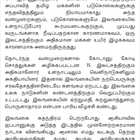
அப்பாவித் தமிழ் மக்களின் படுகொலைகளுக்கு
எந்தவிதத்திலும் நியாயமாகாது. அந்த
வன்முறைகளும், படுகொலைகளுமே இலங்கையில்
உள்நாட்டுபோர் கூர்மயடைவதற்கும், முப்பது
வருடங்களாக நீடிப்பதற்கான காரணமாகவும், ஒரு
இலட்சத்திற்கும் அதிகமான மக்கள் உயிர் இழக்கவும்
காரணமாக அமைந்திருந்தது.
தொடர்ந்த வன்முறைகளால் கோடானு கோடி
சொத்துக்கள் அழிக்கப்பட்டன. 15 இலட்சத்திற்கும்
அதிகமானோர் உள்நாட்டிலும் வெளிநாடுகளிலும்
அகதியாயினர். இதனால் இலங்கையின் நற்பெயருக்கு
சர்வதேசத்தினரிடையே களங்கம் ஏற்பட்டது. இலங்கை
உலக நாடுகளின் கண்டனத்திற்கும் வெறுப்பிற்கும்
உட்பட்டது. இலங்கையின் ஏற்றுமதி, சுற்றுலாத்துறை,
பொருளாதாரம் என்பன பாரிய வீழ்ச்சி கண்டது.
இலங்கை சுதந்திரம் பெற்றபோது ஆசியாவில்
ஜப்பானுக்கு அடுத்த இடத்தில் முன்னேற்றகரமான
நாடாக விளங்கியது. ஆனால் எமது வடக்கு, தெற்கு
அரசியல்வாதிகள் தமது சுயநல அரசியலுக்காக