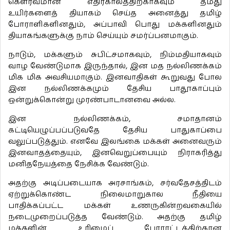
கௌரவமான எதிர்காலத்திற்காகவும் தமது
உயிர்களைத் தியாகம் செய்த அனைத்து தமிழ்
போராளிகளினதும், அப்பாவி பொது மக்களினதும்
தியாகங்களுக்கு நாம் செய்யும் சமர்ப்பனமாகும்.
நாடும், மக்களும் சுபிட்சமாகவும், நிம்மதியாகவும்
வாழ வேண்டுமாக இருந்தால், இன மத நல்லிணக்கம்
மிக மிக அவசியமாகும். இனவாதிகள் கூறுவது போல
இன நல்லிணக்கமும் தேசிய பாதூகாப்பும்
ஒன்றுக்கொன்று முரண்பாடானவை அல்ல.
இன நல்லிணக்கம், சமாதானம்
கட்டியெழுப்பப்படுவதே தேசிய பாதுகாப்பை
வலுப்படுத்தும். எனவே இலங்கை மக்கள் அனைவரும்
இனவாதத்தையும், இனவெறுப்பையும் நிராகரித்து
மனிதநேயத்தை நேசிக்க வேண்டும்.
அதற்கு அடிப்படையாக அரசாங்கம், சர்வதேசத்திடம்
ஏற்றுக்கொண்ட நிலைமாறுகால நீதியை
பாதிக்கப்பட்ட மக்கள் உணருகின்றவகையில்
நடைமுறைப்படுத்த வேண்டும். அதற்கு தமிழ்
மக்களின் உரிமைப் போராட்டத்திற்கான