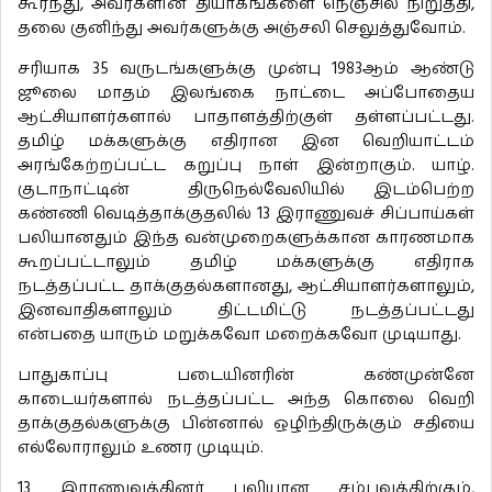
கூர்ந்து, அவர்களின் தியாகங்களை நெஞ்சில் நிறுத்தி,
தலை குனிந்து அவர்களுக்கு அஞ்சலி செலுத்துவோம்.
சரியாக 35 வருடங்களுக்கு முன்பு 1983ஆம் ஆண்டு
ஜூலை மாதம் இலங்கை நாட்டை அப்போதைய
ஆட்சியாளர்களால் பாதாளத்திற்குள் தள்ளப்பட்டது.
தமிழ் மக்களுக்கு எதிரான இன வெறியாட்டம்
அரங்கேற்றப்பட்ட கறுப்பு நாள் இன்றாகும். யாழ்.
குடாநாட்டின் திருநெல்வேலியில் இடம்பெற்ற
கண்ணி வெடித்தாக்குதலில் 13 இராணுவச் சிப்பாய்கள்
பலியானதும் இந்த வன்முறைகளுக்கான காரணமாக
கூறப்பட்டாலும் தமிழ் மக்களுக்கு எதிராக
நடத்தப்பட்ட தாக்குதல்களானது, ஆட்சியாளர்களாலும்,
இனவாதிகளாலும் திட்டமிட்டு நடத்தப்பட்டது
என்பதை யாரும் மறுக்கவோ மறைக்கவோ முடியாது.
பாதுகாப்பு படையினரின் கண்முன்னே
காடையர்களால் நடத்தப்பட்ட அந்த கொலை வெறி
தாக்குதல்களுக்கு பின்னால் ஒழிந்திருக்கும் சதியை
எல்லோராலும் உணர முடியும்.
13 இராணுவத்தினர் பலியான சம்பவத்திற்கும்,