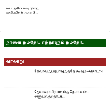
கூட்டத்தில் கூடி நின்று
கூவிப்பிதற்றலன்றி…..
நாளை நமதே!.. எந்நாளும் நமதே!!..
வரலாறு
தேவாவும், பிரபாவும், த.தே. கூ வும் – தொடர் 4
தேவாவும் பிரபாவும் த. தே. கூ வும்!…
அனுபவத்தொடர்,….