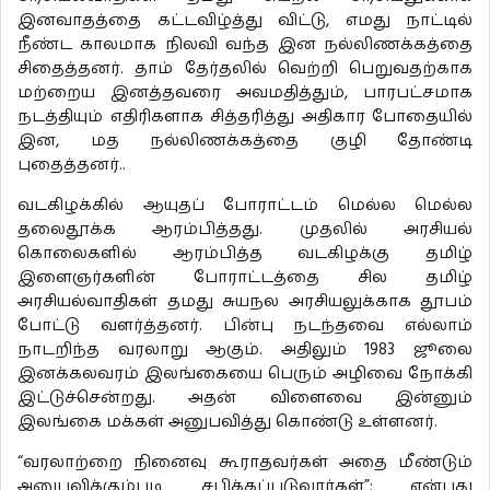
இனவாதத்தை கட்டவிழ்த்து விட்டு, எமது நாட்டில்
நீண்ட காலமாக நிலவி வந்த இன நல்லிணக்கத்தை
சிதைத்தனர். தாம் தேர்தலில் வெற்றி பெறுவதற்காக
மற்றைய இனத்தவரை அவமதித்தும், பாரபட்சமாக
நடத்தியும் எதிரிகளாக சித்தரித்து அதிகார போதையில்
இன, மத நல்லிணக்கத்தை குழி தோண்டி
புதைத்தனர்..
வடகிழக்கில் ஆயுதப் போராட்டம் மெல்ல மெல்ல
தலைதூக்க ஆரம்பித்தது. முதலில் அரசியல்
கொலைகளில் ஆரம்பித்த வடகிழக்கு தமிழ்
இளைஞர்களின் போராட்டத்தை சில தமிழ்
அரசியல்வாதிகள் தமது சுயநல அரசியலுக்காக தூபம்
போட்டு வளர்த்தனர். பின்பு நடந்தவை எல்லாம்
நாடறிந்த வரலாறு ஆகும். அதிலும் 1983 ஜூலை
இனக்கலவரம் இலங்கையை பெரும் அழிவை நோக்கி
இட்டுச்சென்றது. அதன் விளைவை இன்னும்
இலங்கை மக்கள் அனுபவித்து கொண்டு உள்ளனர்.
“வரலாற்றை நினைவு கூராதவர்கள் அதை மீண்டும்
அனுபவிக்கும்படி சபிக்கப்படுவார்கள்”; என்பது