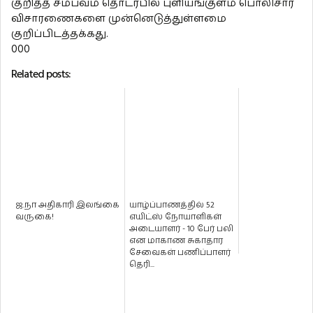
குறித்த சம்பவம் தொடர்பில் புளியங்குளம் பொலிசார்
விசாரணைகளை முன்னெடுத்துள்ளமை
குறிப்பிடத்தக்கது.
000
Related posts:
ஜ.நா அதிகாரி இலங்கை
யாழ்ப்பாணத்தில் 52
வருகை!
எயிட்ஸ் நோயாளிகள்
அடையாளர் - 10 பேர் பலி
என மாகாண சுகாதார
சேவைகள் பணிப்பாளர்
தெரி...