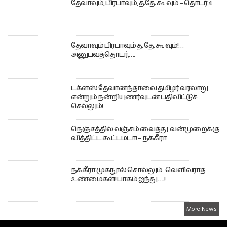
தேவாவும், பிரபாவும், த.தே. கூ வும் – தொடர் 4
தேவாவும் பிரபாவும் த. தே. கூ வும்!…
அனுபவத்தொடர்,….
டக்ளஸ் தேவானந்தாவை தமிழர் வரலாறு
என்றும் நன்றியுணர்வுடன் பதிவிட்டுச்
செல்லும்!
நெஞ்சத்தில் வஞ்சம் வைத்து வன்முறைக்கு
வித்திட்ட கூட்டமடா! – நக்கீரா
நக்கீரா முகநூல் சொல்லும் வெளிவராத
உண்மைகள்! பாகம் ஐந்து ….!
More News