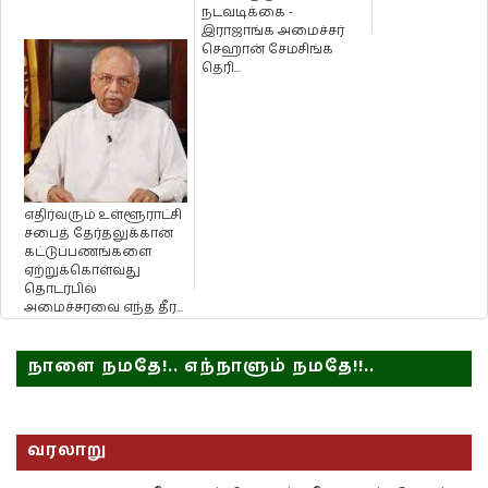
நடவடிக்கை -
இராஜாங்க அமைச்சர்
செஹான் சேமசிங்க
தெரி...
எதிர்வரும் உள்ளூராட்சி
சபைத் தேர்தலுக்கான
கட்டுப்பணங்களை
ஏற்றுக்கொள்வது
தொடர்பில்
அமைச்சரவை எந்த தீர...
நாளை நமதே!.. எந்நாளும் நமதே!!..
வரலாறு