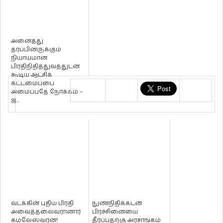
அனைத்து
தரப்பினருக்கும்
நியாயமான
பிரதிநிதித்துவத்துடன்
கூடிய ஆட்சிக்
கட்டமைப்பை
அமைப்பதே நோக்கம் –
ஜ...
வடக்கின் புதிய பிரதி
நுண்நிதிக்கடன்
அவைத்தலைவரானார்
பிரச்சினையை
கமலேஸ்வரன்!
தீர்ப்பதற்கு அரசாங்கம்