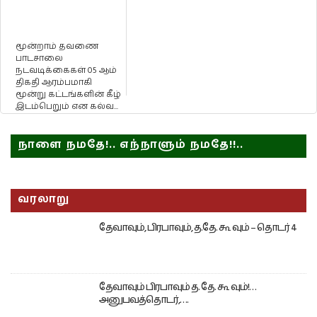
மூன்றாம் தவணை
பாடசாலை
நடவடிக்கைகள் 05 ஆம்
திகதி ஆரம்பமாகி
மூன்று கட்டங்களின் கீழ்
இடம்பெறும் என கல்வ...
நாளை நமதே!.. எந்நாளும் நமதே!!..
வரலாறு
தேவாவும், பிரபாவும், த.தே. கூ வும் – தொடர் 4
தேவாவும் பிரபாவும் த. தே. கூ வும்!…
அனுபவத்தொடர்,….