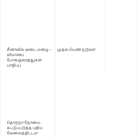
சீனாவில் அடை மழை –
முதல் பெண் நடுவர்!
விமானப்
போக்குவரத்துகள்
பாதிப்பு
தொற்றா நோயை
கட்டுப்படுத்த புதிய
வேலைத்திட்டம்!