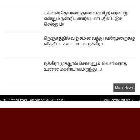
டக்ளஸ் தேவானந்தாவை தமிழர் வரலாறு
என்றும் நன்றியுணர்வுடன் பதிவிட்டுச்
செல்லும்!
நெஞ்சத்தில் வஞ்சம் வைத்து வன்முறைக்கு
வித்திட்ட கூட்டமடா! – நக்கீரா
நக்கீரா முகநூல் சொல்லும் வெளிவராத
உண்மைகள்! பாகம் ஐந்து ….!
More News
9/3, Station Road, Bambalapitiya, Sri Lanka.
E-Mail: epdp@sltnet.lk
Tel: +94 11 2503467 Fax: +94 11 2585255
© EPDPNEWS.COM 2026.