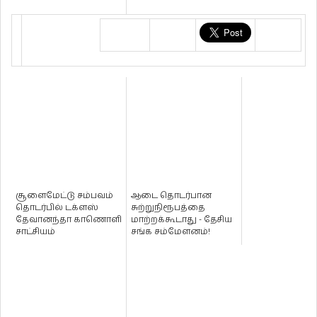
சூளைமேட்டு சம்பவம்
ஆடை தொடர்பான
தொடர்பில் டக்ளஸ்
சுற்றுநிரூபத்தை
தேவானந்தா காணொளி
மாற்றக்கூடாது - தேசிய
சாட்சியம்
சங்க சம்மேளனம்!