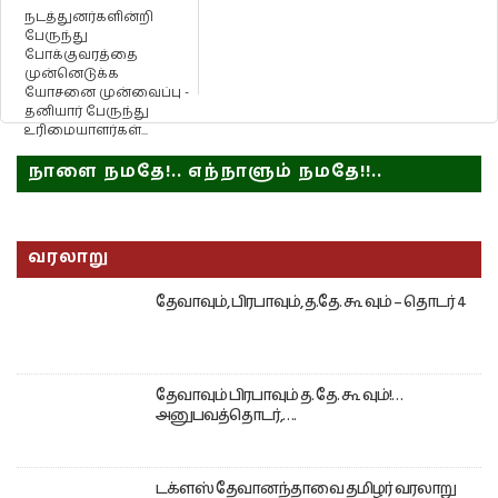
நடத்துனர்களின்றி
பேருந்து
போக்குவரத்தை
முன்னெடுக்க
யோசனை முன்வைப்பு -
தனியார் பேருந்து
உரிமையாளர்கள்...
நாளை நமதே!.. எந்நாளும் நமதே!!..
வரலாறு
தேவாவும், பிரபாவும், த.தே. கூ வும் – தொடர் 4
தேவாவும் பிரபாவும் த. தே. கூ வும்!…
அனுபவத்தொடர்,….
டக்ளஸ் தேவானந்தாவை தமிழர் வரலாறு