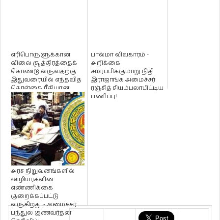
எரிபொருளுக்கான
பால்மா விவகாரம் -
விலை சூத்திரத்தைக்
அறிக்கை
கொண்டு வருவதற்கு
சமர்ப்பிக்குமாறு நிதி
இதுவரையில் எந்தவித
இராஜாங்க அமைச்சர்
கொள்கை ரீதியான
ரஞ்சித் சியம்பலாபிட்டிய
தீர்மானமும் மேற...
பணிப்பு!
அரச நிறுவனங்களில்
ஊழியர்களின்
எண்ணிக்கை
குறைக்கப்பட்டு
வருகிறது - அமைச்சர்
பந்துல குணவர்தன