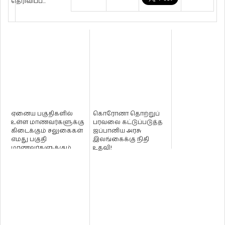
தெரிவிப்ப...
ஏனைய பகுதிகளில்
கொரோனா தொற்றுப்
உள்ள மாணவர்களுக்கு
பரவலை கட்டுப்படுத்த
கிடைக்கும் சலுகைகள்
ஜப்பானிய அரசு
எமது பகுதி
இலங்கைக்கு நிதி
மாணவர்களுக்கும்
உதவி!
வேண்டும் - ஈ.பி.ட...