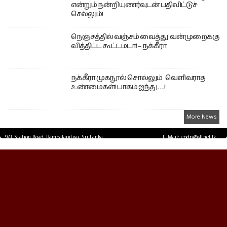
என்றும் நன்றியுணர்வுடன் பதிவிட்டுச்
செல்லும்!
நெஞ்சத்தில் வஞ்சம் வைத்து வன்முறைக்கு
வித்திட்ட கூட்டமடா! – நக்கீரா
நக்கீரா முகநூல் சொல்லும் வெளிவராத
உண்மைகள்! பாகம் ஐந்து ….!
More News
9/3, Station Road, Bambalapitiya, Sri Lanka.
E-Mail: epdp@sltnet.lk
Tel: +94 11 2503467 Fax: +94 11 2585255
© EPDPNEWS.COM 2026.