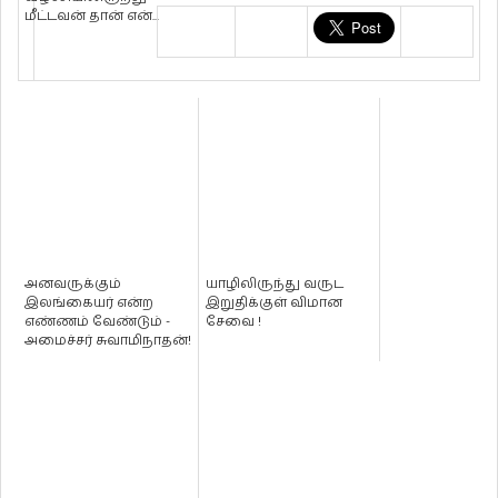
மீட்டவன் தான் என்...
அனவருக்கும்
யாழிலிருந்து வருட
இலங்கையர் என்ற
இறுதிக்குள் விமான
எண்ணம் வேண்டும் -
சேவை !
அமைச்சர் சுவாமிநாதன்!