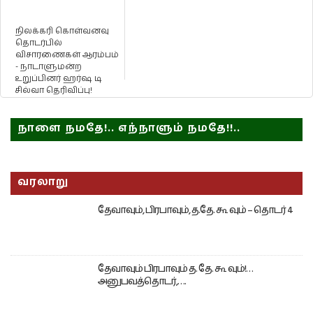
நிலக்கரி கொள்வனவு
தொடர்பில்
விசாரணைகள் ஆரம்பம்
- நாடாளுமன்ற
உறுப்பினர் ஹர்ஷ டி
சில்வா தெரிவிப்பு!
நாளை நமதே!.. எந்நாளும் நமதே!!..
வரலாறு
தேவாவும், பிரபாவும், த.தே. கூ வும் – தொடர் 4
தேவாவும் பிரபாவும் த. தே. கூ வும்!…
அனுபவத்தொடர்,….