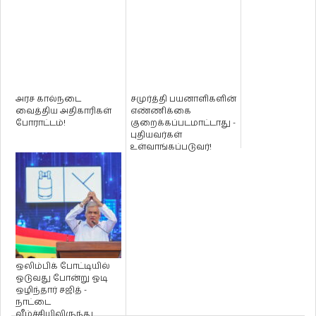
அரச கால்நடை
சமுர்த்தி பயனாளிகளின்
வைத்திய அதிகாரிகள்
எண்ணிக்கை
போராட்டம்!
குறைக்கப்படமாட்டாது -
புதியவர்கள்
உள்வாங்கப்படுவர்!
ஒலிம்பிக் போட்டியில்
ஓடுவது போன்று ஓடி
ஒழிந்தார் சஜித் -
நாட்டை
வீழ்ச்சியிலிருந்து