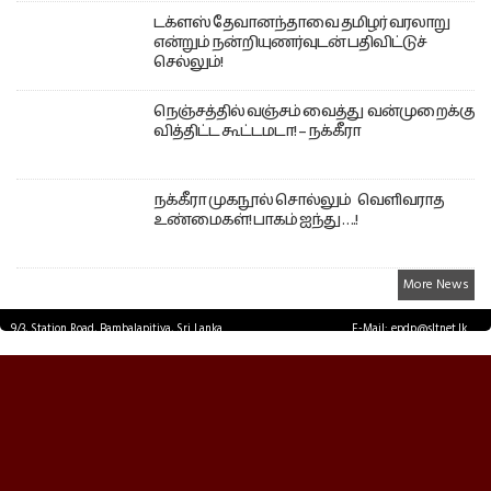
டக்ளஸ் தேவானந்தாவை தமிழர் வரலாறு
என்றும் நன்றியுணர்வுடன் பதிவிட்டுச்
செல்லும்!
நெஞ்சத்தில் வஞ்சம் வைத்து வன்முறைக்கு
வித்திட்ட கூட்டமடா! – நக்கீரா
நக்கீரா முகநூல் சொல்லும் வெளிவராத
உண்மைகள்! பாகம் ஐந்து ….!
More News
9/3, Station Road, Bambalapitiya, Sri Lanka.
E-Mail: epdp@sltnet.lk
Tel: +94 11 2503467 Fax: +94 11 2585255
© EPDPNEWS.COM 2026.