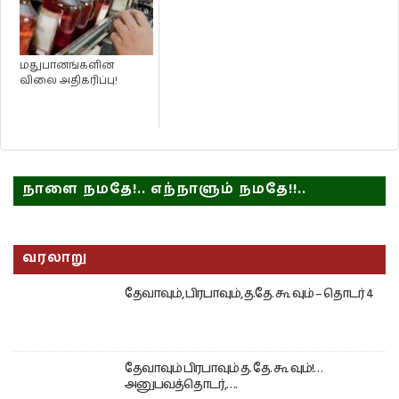
மதுபானங்களின்
விலை அதிகரிப்பு!
நாளை நமதே!.. எந்நாளும் நமதே!!..
வரலாறு
தேவாவும், பிரபாவும், த.தே. கூ வும் – தொடர் 4
தேவாவும் பிரபாவும் த. தே. கூ வும்!…
அனுபவத்தொடர்,….