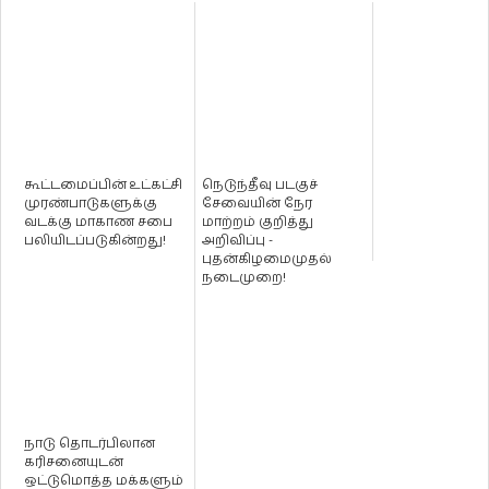
கூட்டமைப்பின் உட்கட்சி
நெடுந்தீவு படகுச்
முரண்பாடுகளுக்கு
சேவையின் நேர
வடக்கு மாகாண சபை
மாற்றம் குறித்து
பலியிடப்படுகின்றது!
அறிவிப்பு -
புதன்கிழமைமுதல்
நடைமுறை!
நாடு தொடர்பிலான
கரிசனையுடன்
ஒட்டுமொத்த மக்களும்