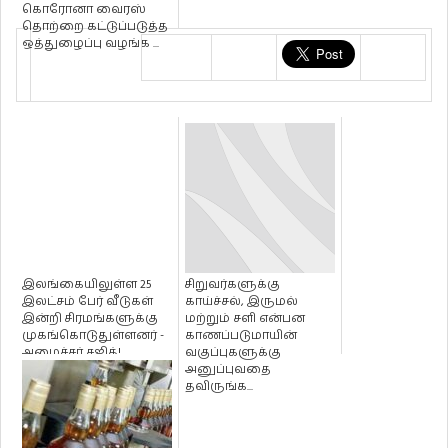
கொரோனா வைரஸ்
தொற்றை கட்டுப்படுத்த
ஒத்துழைப்பு வழங்க ...
இலங்கையிலுள்ள 25
சிறுவர்களுக்கு
இலட்சம் பேர் வீடுகள்
காய்ச்சல், இருமல்
இன்றி சிரமங்களுக்கு
மற்றும் சளி என்பன
முகங்கொடுதுள்ளனர் -
காணப்படுமாயின்
அமைச்சர் சஜித்!
வகுப்புகளுக்கு
அனுப்புவதை
தவிருங்க...