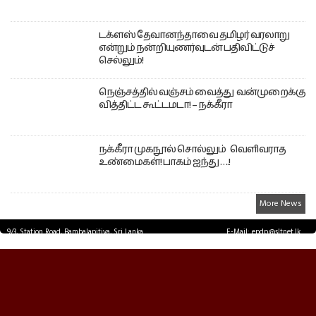
டக்ளஸ் தேவானந்தாவை தமிழர் வரலாறு
என்றும் நன்றியுணர்வுடன் பதிவிட்டுச்
செல்லும்!
நெஞ்சத்தில் வஞ்சம் வைத்து வன்முறைக்கு
வித்திட்ட கூட்டமடா! – நக்கீரா
நக்கீரா முகநூல் சொல்லும் வெளிவராத
உண்மைகள்! பாகம் ஐந்து ….!
More News
9/3, Station Road, Bambalapitiya, Sri Lanka.
E-Mail: epdp@sltnet.lk
Tel: +94 11 2503467 Fax: +94 11 2585255
© EPDPNEWS.COM 2026.