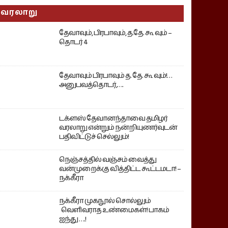
வரலாறு
தேவாவும், பிரபாவும், த.தே. கூ வும் –
தொடர் 4
தேவாவும் பிரபாவும் த. தே. கூ வும்!…
அனுபவத்தொடர்,….
டக்ளஸ் தேவானந்தாவை தமிழர்
வரலாறு என்றும் நன்றியுணர்வுடன்
பதிவிட்டுச் செல்லும்!
நெஞ்சத்தில் வஞ்சம் வைத்து
வன்முறைக்கு வித்திட்ட கூட்டமடா! –
நக்கீரா
நக்கீரா முகநூல் சொல்லும்
வெளிவராத உண்மைகள்! பாகம்
ஐந்து ….!