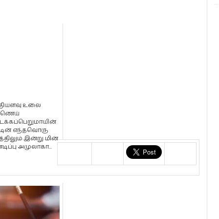
ியளவு உலை
்ணெய்
ைக்கப்பெறுமாயின்
்டின் எந்தவொரு
்திலும் இன்று மின்
டிப்பு அமுலாகா...