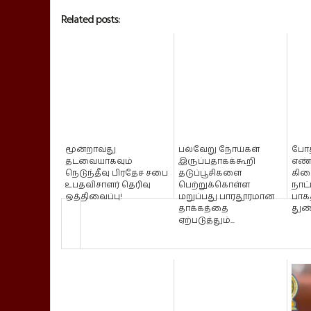
Related posts:
மூன்றாவது
பல்வேறு நோய்கள்
போத
தடவையாகவும்
இருப்பதாகக்கூறி
எண
நெடுந்தீவு பிரதேச சபை
தடுப்பூசிகளை
கிட
உபதவிசாளர் தெரிவு
பெற்றுக்கொள்ள
நாட
ஒத்திவைப்பு!
மறுப்பது பாரதூரமான
பாகத
தாக்கத்தை
துண்
ஏற்படுத்தும்...