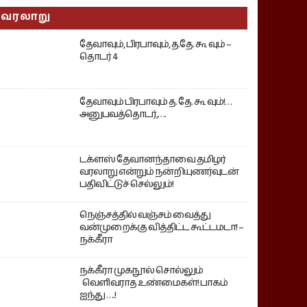
வரலாறு
தேவாவும், பிரபாவும், த.தே. கூ வும் –
தொடர் 4
தேவாவும் பிரபாவும் த. தே. கூ வும்!…
அனுபவத்தொடர்,….
டக்ளஸ் தேவானந்தாவை தமிழர்
வரலாறு என்றும் நன்றியுணர்வுடன்
பதிவிட்டுச் செல்லும்!
நெஞ்சத்தில் வஞ்சம் வைத்து
வன்முறைக்கு வித்திட்ட கூட்டமடா! –
நக்கீரா
நக்கீரா முகநூல் சொல்லும்
வெளிவராத உண்மைகள்! பாகம்
ஐந்து ….!