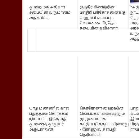
துறைமுக அதிகார
குடிநீர் கிணற்றின்
"அடு
சபையின் வருமானம்
மாதிரி பரிசோதனைக்கு
நாட
அதிகரிப்பு!
அனுப்பி வைப்பு -
தெர
வேலணை பிரதேச
வருட
சபையின் தவிசாளர்!
அர
உரு
அதனூ
யாழ் மண்ணில் கால்
கொரோனா வைரஸின்
பாற
பதித்தால் சொர்க்கம்
கொப்புகள் அனைத்தும்
கடன
நிச்சயம் - இந்தியத்
முழுமையாக
இலட
துணைத் தூதுவர்
கட்டுப்படுத்தப்பட்டுள்ளது
பிர
ஆ.நடராஜன்!
- இராணுவ தளபதி
ராஜ
தெரிவிப்பு!