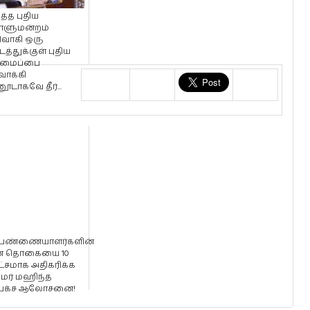
த்த புதிய
ாளுமன்றம்
ிவாகி ஒரு
த்துக்குள் புதிய
சமைப்பை
வாக்கி
டாகவே தீர்...
்பண்ணையாளர்களின்
் தொகையை 10
்சமாக அதிகரிக்க
தமர் மஹிந்த
பக்ச ஆலோசனை!