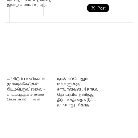
துறை அமைச்சர் பந்...
அச்சிடும் பணிகளில்
நான் எப்போதும்
முறைக்கேடுகள்
மக்களுக்கு
இடம்பெறவில்லை -
சார்பானவன் : தேர்தல்
பாடப்புத்தக சர்ச்சை
தொடர்பில் தனித்து
தொடர்பில் கல்வி
தீர்மானத்தை எடுக்க
அமைச்சர் !
முடியாது - தேர்த...