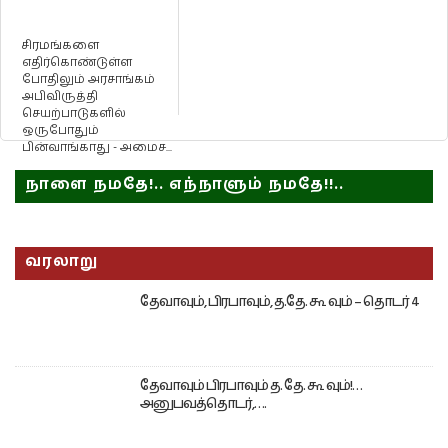
சிரமங்களை
எதிர்கொண்டுள்ள
போதிலும் அரசாங்கம்
அபிவிருத்தி
செயற்பாடுகளில்
ஒருபோதும்
பின்வாங்காது - அமைச...
நாளை நமதே!.. எந்நாளும் நமதே!!..
வரலாறு
தேவாவும், பிரபாவும், த.தே. கூ வும் – தொடர் 4
தேவாவும் பிரபாவும் த. தே. கூ வும்!…
அனுபவத்தொடர்,….