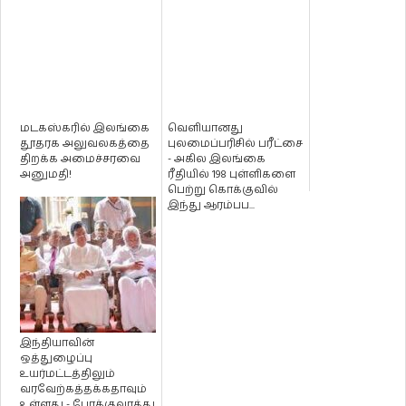
மடகஸ்கரில் இலங்கை
வெளியானது
தூதரக அலுவலகத்தை
புலமைப்பரிசில் பரீட்சை
திறக்க அமைச்சரவை
- அகில இலங்கை
அனுமதி!
ரீதியில் 198 புள்ளிகளை
பெற்று கொக்குவில்
இந்து ஆரம்பப...
இந்தியாவின்
ஒத்துழைப்பு
உயர்மட்டத்திலும்
வரவேற்கத்தக்கதாவும்
உள்ளது - போக்குவரத்து