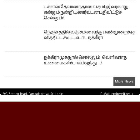
டக்ளஸ் தேவானந்தாவை தமிழர் வரலாறு
என்றும் நன்றியுணர்வுடன் பதிவிட்டுச்
செல்லும்!
நெஞ்சத்தில் வஞ்சம் வைத்து வன்முறைக்கு
வித்திட்ட கூட்டமடா! – நக்கீரா
நக்கீரா முகநூல் சொல்லும் வெளிவராத
உண்மைகள்! பாகம் ஐந்து ….!
More News
9/3, Station Road, Bambalapitiya, Sri Lanka.
E-Mail: epdp@sltnet.lk
Tel: +94 11 2503467 Fax: +94 11 2585255
© EPDPNEWS.COM 2026.