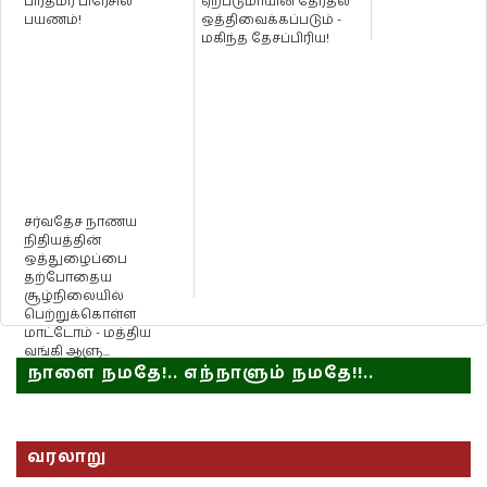
பிரதமர் பிரேசில்
ஏற்படுமாயின் தேர்தல்
பயணம்!
ஒத்திவைக்கப்படும் -
மகிந்த தேசப்பிரிய!
சர்வதேச நாணய
நிதியத்தின்
ஒத்துழைப்பை
தற்போதைய
சூழ்நிலையில்
பெற்றுக்கொள்ள
மாட்டோம் - மத்திய
வங்கி ஆளு...
நாளை நமதே!.. எந்நாளும் நமதே!!..
வரலாறு