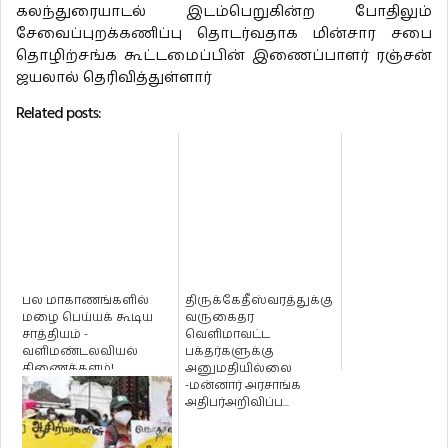
கலந்துரையாடல் இடம்பெறுகின்ற போதிலும்
சேவைப்புறக்கணிப்பு தொடர்வதாக மின்சார சபை
தொழிற்சங்க கூட்டமைப்பின் இணைப்பாளர் ரஞ்சன்
ஜயலால் தெரிவித்துள்ளார்
Related posts:
பல மாகாணங்களில்
திருக்கேதீஸ்வரத்துக்கு
மழை பெய்யக் கூடிய
வருகைதர
சாத்தியம் -
வெளிமாவட்ட
வளிமண்டலவியல்
பக்தர்களுக்கு
திணைக்களம்!
அனுமதியில்லை
-மன்னார் அரசாங்க
அதிபர்அறிவிப்ப...