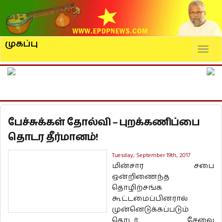
முகப்பு
Naviga
பேச்சுக்கள் தோல்வி – புறக்கணிப்பை
தொடர தீர்மானம்!
Tuesday, September 19th, 2017
மின்சார சபை
ஒன்றிணைந்த
தொழிற்சங்க
கூட்டமைப்பினரால்
முன்னெடுக்கப்படும்
தொடர் சேவை