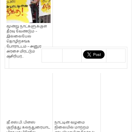
மூன்று நாட்களுக்குள்
தீர்வு வேண்டும் –
இல்லையேல்
தொழிற்சங்க
போராட்டம் – அனுர
அரசை மிரட்டும்
ஆசிரியர்...
ஜீ.எஸ்.பி. பிளஸ்
நாட்டின் வழமை
குறித்து கலந்துரையாட
நிலையில் மாற்றம்