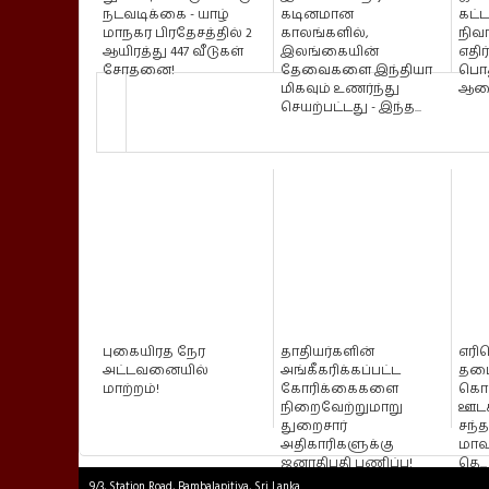
நடவடிக்கை - யாழ்
கடினமான
கட்
மாநகர பிரதேசத்தில் 2
காலங்களில்,
நிவ
ஆயிரத்து 447 வீடுகள்
இலங்கையின்
எதிர
சோதனை!
தேவைகளை இந்தியா
பொத
மிகவும் உணர்ந்து
ஆணை
செயற்பட்டது - இந்த...
புகையிரத நேர
தாதியர்களின்
எர
அட்டவனையில்
அங்கீகரிக்கப்பட்ட
தடை
மாற்றம்!
கோரிக்கைகளை
கொ
நிறைவேற்றுமாறு
ஊடக
துறைசார்
சந்தர
அதிகாரிகளுக்கு
மாவ
ஜனாதிபதி பணிப்பு!
தெ...
9/3, Station Road, Bambalapitiya, Sri Lanka.