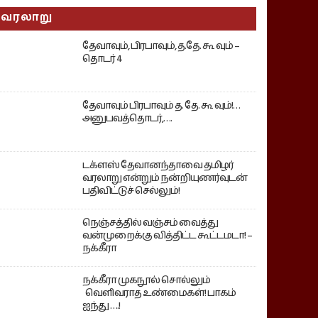
வரலாறு
தேவாவும், பிரபாவும், த.தே. கூ வும் –
தொடர் 4
தேவாவும் பிரபாவும் த. தே. கூ வும்!…
அனுபவத்தொடர்,….
டக்ளஸ் தேவானந்தாவை தமிழர்
வரலாறு என்றும் நன்றியுணர்வுடன்
பதிவிட்டுச் செல்லும்!
நெஞ்சத்தில் வஞ்சம் வைத்து
வன்முறைக்கு வித்திட்ட கூட்டமடா! –
நக்கீரா
நக்கீரா முகநூல் சொல்லும்
வெளிவராத உண்மைகள்! பாகம்
ஐந்து ….!