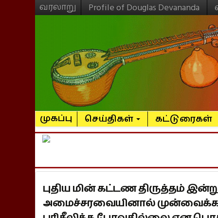
வரலாறு
Profile of Douglas Devananda
முகப்பு
செய்திகள்
கட்டுரைகள்
புதிய மின் கட்டண திருத்தம் இன்
அமைச்சரவையினால் முன்வைக்க
பரிசீலிக்க போவதில்லை என பொ