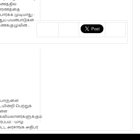
டணத்தில்
ாரணத்தை
்பார்க்க முடியாது -
ுப் பயன்பாடுகள்
க்குழுவின் ...
ிபொருளை
யின்றி பெற்றுக்
ள்ள
வியலாளர்களுக்கும்
்ப்பம் - யாழ்.
ட்ட அரசாங்க அதிபர்