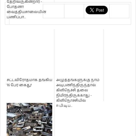
தேறிவருகின்றார் -
போதனா
வைத்தியசாலையின்
பணிப்பா...
சட்டவிரோதமாக தங்கிய
அழுத்தங்களுக்கு நாம்
16 பேர் கைது!
அடிபணிந்திருந்தால்
கிளிநெச்சி தலை
நிமிர்ந்திருக்காது -
கிளிநொச்சியில்
ஈ.பி.டி.ப...