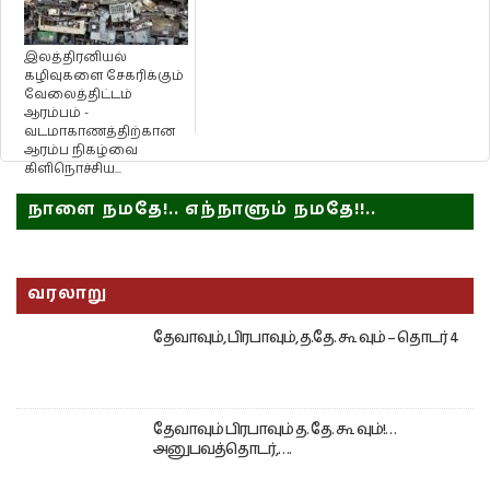
இலத்திரனியல்
கழிவுகளை சேகரிக்கும்
வேலைத்திட்டம்
ஆரம்பம் -
வடமாகாணத்திற்கான
ஆரம்ப நிகழ்வை
கிளிநொச்சிய...
நாளை நமதே!.. எந்நாளும் நமதே!!..
வரலாறு
தேவாவும், பிரபாவும், த.தே. கூ வும் – தொடர் 4
தேவாவும் பிரபாவும் த. தே. கூ வும்!…
அனுபவத்தொடர்,….