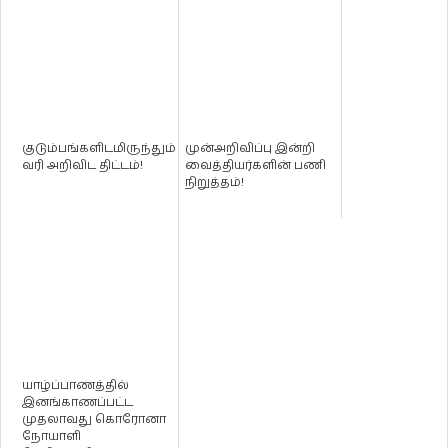
குடும்பங்களிடமிருந்தும்
முன்அறிவிப்பு இன்றி
வரி அறிவிட திட்டம்!
வைத்தியர்களின் பணி
நிறுத்தம்!
யாழ்ப்பாணத்தில்
இனங்காணப்பட்ட
முதலாவது கொரோனா
நோயாளி