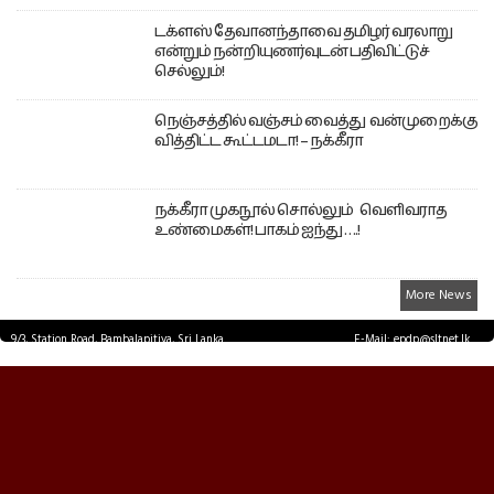
டக்ளஸ் தேவானந்தாவை தமிழர் வரலாறு
என்றும் நன்றியுணர்வுடன் பதிவிட்டுச்
செல்லும்!
நெஞ்சத்தில் வஞ்சம் வைத்து வன்முறைக்கு
வித்திட்ட கூட்டமடா! – நக்கீரா
நக்கீரா முகநூல் சொல்லும் வெளிவராத
உண்மைகள்! பாகம் ஐந்து ….!
More News
9/3, Station Road, Bambalapitiya, Sri Lanka.
E-Mail: epdp@sltnet.lk
Tel: +94 11 2503467 Fax: +94 11 2585255
© EPDPNEWS.COM 2026.