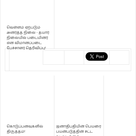
வெள்ளம் ஏற்படும்
அனர்த்த நிலை - தயார்
நிலையில் படையினர்
என விமானப்படை
பேச்சாளர் தெரிவிப்பு!
கொடுப்பனவுகளில்
ஜனாதிபதியின் பெயரை
திருத்தம்!
பயன்படுத்தின் சட்ட