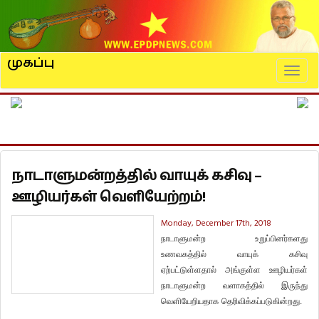
முகப்பு
Naviga
நாடாளுமன்றத்தில் வாயுக் கசிவு –
ஊழியர்கள் வெளியேற்றம்!
Monday, December 17th, 2018
நாடாளுமன்ற
உறுப்பினர்களது
உணவகத்தில்
வாயுக்
கசிவு
ஏற்பட்டுள்ளதால் அங்குள்ள
ஊழியர்கள்
நாடாளுமன்ற
வளாகத்தில்
இருந்து
வெளியேறியதாக
தெரிவிக்கப்படுகின்றது
.