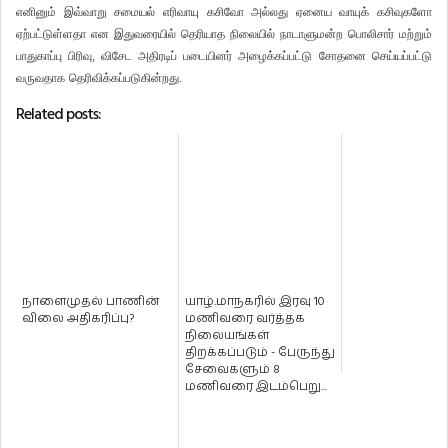
எனினும்
இவ்வாறு
சமையல்
எரிவாயு
கசிவோ
அல்லது
ஏனைய
வாயுக்
கசிவுகளோ
ஏற்பட்டுள்ளதா
என
இதுவரையில்
தெரியாத நிலையில்
நாடாளுமன்ற
பொலிசார்
மற்றும்
பாதுகாப்பு
பிரிவு
,
விசேட
அதிரடிப்
படையினர்
அழைக்கப்பட்டு
சோதனை
செய்யப்பட்டு
வருவதாக
தெரிவிக்கப்படுகின்றது.
Related posts:
நாளைமுதல் பாணின்
யாழ்.மாநகரில் இரவு 10
விலை அதிகரிப்பு?
மணிவரை வர்த்தக
நிலையங்கள்
திறக்கப்படும் - பேருந்து
சேவைகளும் 8
மணிவரை இடம்பெறு...