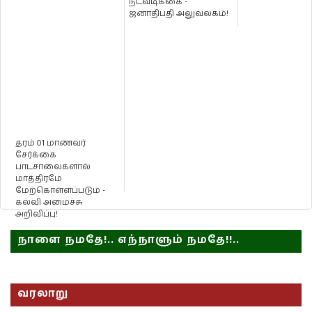
நடவடிக்கை -
ஜனாதிபதி அலுவலகம்!
தரம் 01 மாணவர்
சேர்க்கை
பாடசாலைகளால்
மாத்திரமே
மேற்கொள்ளப்படும் -
கல்வி அமைச்சு
அறிவிப்பு!
நாளை நமதே!.. எந்நாளும் நமதே!!..
வரலாறு