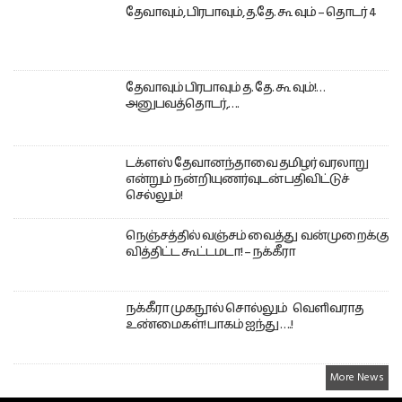
தேவாவும், பிரபாவும், த.தே. கூ வும் – தொடர் 4
தேவாவும் பிரபாவும் த. தே. கூ வும்!…
அனுபவத்தொடர்,….
டக்ளஸ் தேவானந்தாவை தமிழர் வரலாறு
என்றும் நன்றியுணர்வுடன் பதிவிட்டுச்
செல்லும்!
நெஞ்சத்தில் வஞ்சம் வைத்து வன்முறைக்கு
வித்திட்ட கூட்டமடா! – நக்கீரா
நக்கீரா முகநூல் சொல்லும் வெளிவராத
உண்மைகள்! பாகம் ஐந்து ….!
More News