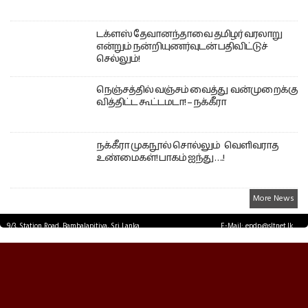
டக்ளஸ் தேவானந்தாவை தமிழர் வரலாறு
என்றும் நன்றியுணர்வுடன் பதிவிட்டுச்
செல்லும்!
நெஞ்சத்தில் வஞ்சம் வைத்து வன்முறைக்கு
வித்திட்ட கூட்டமடா! – நக்கீரா
நக்கீரா முகநூல் சொல்லும் வெளிவராத
உண்மைகள்! பாகம் ஐந்து ….!
More News
9/3, Station Road, Bambalapitiya, Sri Lanka.
E-Mail: epdp@sltnet.lk
Tel: +94 11 2503467 Fax: +94 11 2585255
© EPDPNEWS.COM 2026.