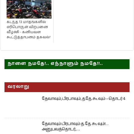
கடந்த 13 மாதங்களில்
எரிபொருள் விற்பனை
வீழ்ச்சி - கனியவள
கூட்டுத்தாபனம் தகவல்!
நாளை நமதே!.. எந்நாளும் நமதே!!..
வரலாறு
தேவாவும், பிரபாவும், த.தே. கூ வும் – தொடர் 4
தேவாவும் பிரபாவும் த. தே. கூ வும்!…
அனுபவத்தொடர்,….