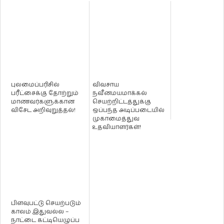
புலமைப்பரிசில்
விவசாய
பரீட்சைக்கு தோற்றும்
நவீனமயமாக்கல்
மாணவர்களுக்கான
செயற்றிட்டத்துக்கு
விசேட அறிவுறுத்தல்!
ஒப்பந்த அடிப்படையில்
முகாமைத்துவ
உதவியாளர்கள்!
பிளவுபட்டு செயற்படும்
காலம் இதுவல்ல –
நாட்டை கட்டியெழுப்ப