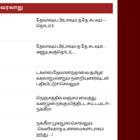
வரலாறு
தேவாவும், பிரபாவும், த.தே. கூ வும் –
தொடர் 4
தேவாவும் பிரபாவும் த. தே. கூ வும்!…
அனுபவத்தொடர்,….
டக்ளஸ் தேவானந்தாவை தமிழர்
வரலாறு என்றும் நன்றியுணர்வுடன்
பதிவிட்டுச் செல்லும்!
நெஞ்சத்தில் வஞ்சம் வைத்து
வன்முறைக்கு வித்திட்ட கூட்டமடா! –
நக்கீரா
நக்கீரா முகநூல் சொல்லும்
வெளிவராத உண்மைகள்! பாகம்
ஐந்து ….!