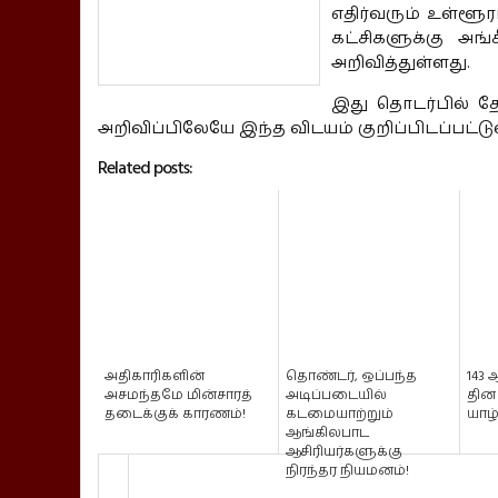
எதிர்வரும் உள்ளூர
கட்சிகளுக்கு அங
அறிவித்துள்ளது.
இது தொடர்பில் த
அறிவிப்பிலேயே இந்த விடயம் குறிப்பிடப்பட்டு
Related posts:
அதிகாரிகளின்
தொண்டர், ஒப்பந்த
143
அசமந்தமே மின்சாரத்
அடிப்படையில்
தின 
தடைக்குக் காரணம்!
கடமையாற்றும்
யாழ்
ஆங்கிலபாட
ஆசிரியர்களுக்கு
நிரந்தர நியமனம்!