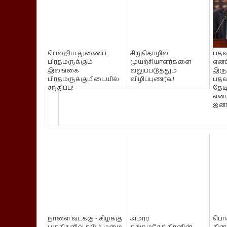
பெல்ஜிய துணைப்
சிறுதொழில்
பதவ
பிரதமருக்கும்
முயற்சியாளர்களை
எனக
இலங்கை
வலுப்படுத்தும்
இரு
பிரதமருக்குமிடையில்
விழிப்புணர்வு!
பதவ
சந்திப்பு!
தேட
என்
ஜனாத
நாளை வடக்கு - கிழக்கு
அமரர்
பொ