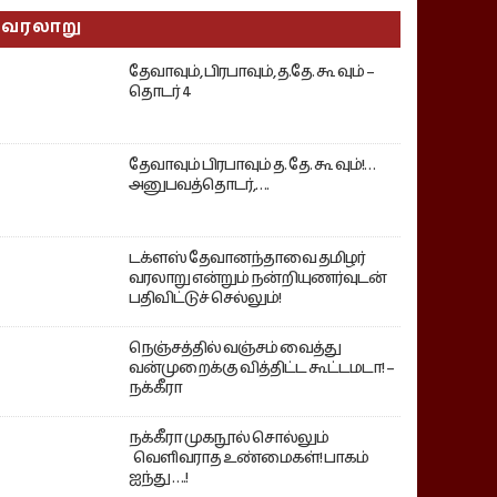
வரலாறு
தேவாவும், பிரபாவும், த.தே. கூ வும் –
தொடர் 4
தேவாவும் பிரபாவும் த. தே. கூ வும்!…
அனுபவத்தொடர்,….
டக்ளஸ் தேவானந்தாவை தமிழர்
வரலாறு என்றும் நன்றியுணர்வுடன்
பதிவிட்டுச் செல்லும்!
நெஞ்சத்தில் வஞ்சம் வைத்து
வன்முறைக்கு வித்திட்ட கூட்டமடா! –
நக்கீரா
நக்கீரா முகநூல் சொல்லும்
வெளிவராத உண்மைகள்! பாகம்
ஐந்து ….!