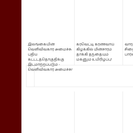
இலங்கையின்
கரவெட்டி கரணவாய்
வாரத
வெளிவிவகார அமைச்சு
கிழக்கில் மின்சாரம்
சிற
புதிய
தாக்கி தந்தையும்
பார
கட்டடத்தொகுதிக்கு
மகனும் உயிரிழப்பு!
இடமாற்றப்படும் -
வெளிவிவகார அமைச்சு!