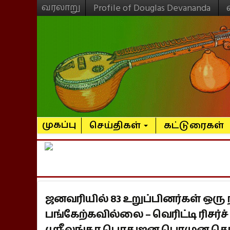
வரலாறு
Profile of Douglas Devananda
முகப்பு
செய்திகள்
கட்டுரைகள்
ஜனவரியில் 83 உறுப்பினர்கள் ஒரு
பங்கேற்கவில்லை – வெரிட்டி ரிசர்
ஸ்ரீலங்கா பொதுஜன பெரமுன தெரி