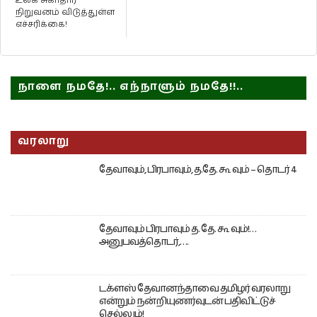
உலக சுகாதார
நிறுவனம் விடுத்துள்ள
எச்சரிக்கை!
நாளை நமதே!.. எந்நாளும் நமதே!!..
வரலாறு
தேவாவும், பிரபாவும், த.தே. கூ வும் – தொடர் 4
தேவாவும் பிரபாவும் த. தே. கூ வும்!…
அனுபவத்தொடர்,….
டக்ளஸ் தேவானந்தாவை தமிழர் வரலாறு
என்றும் நன்றியுணர்வுடன் பதிவிட்டுச்
செல்லும்!