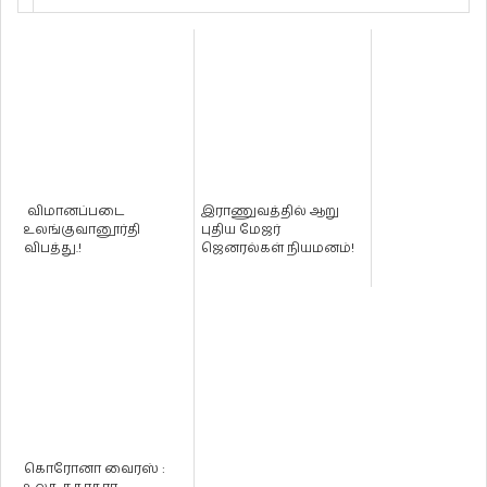
விமானப்படை
இராணுவத்தில் ஆறு
உலங்குவானூர்தி
புதிய மேஜர்
விபத்து.!
ஜெனரல்கள் நியமனம்!
கொரோனா வைரஸ் :