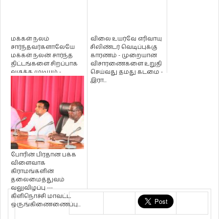
மக்கள் நலம்
விலை உயர்வே எரிவாயு
சார்ந்தவர்களாலேயே
சிலிண்டர் வெடிப்புக்கு
மக்கள் நலன் சார்ந்த
காரணம் - முறையான
திட்டங்களை சிறப்பாக
விசாரணைகளை உறுதி
வகுக்க முடியும் -
செய்வது தமது கடமை -
ஐயாத்துரை ஸ்...
இரா...
போரின் பிரதான பக்க
விளைவாக
கிராமங்களின்
தலைமைத்துவம்
வலுவிழப்பு ---
கிளிநொச்சி மாவட்ட
ஒருங்கிணைணைப்பு...