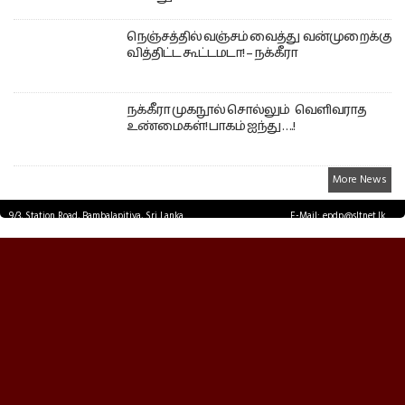
நெஞ்சத்தில் வஞ்சம் வைத்து வன்முறைக்கு
வித்திட்ட கூட்டமடா! – நக்கீரா
நக்கீரா முகநூல் சொல்லும் வெளிவராத
உண்மைகள்! பாகம் ஐந்து ….!
More News
9/3, Station Road, Bambalapitiya, Sri Lanka.
E-Mail: epdp@sltnet.lk
Tel: +94 11 2503467 Fax: +94 11 2585255
© EPDPNEWS.COM 2026.