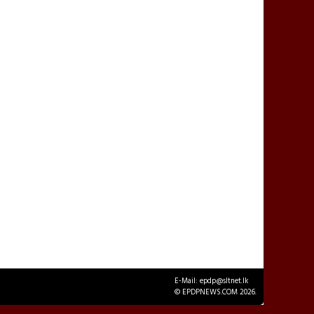
E-Mail: epdp@sltnet.lk
© EPDPNEWS.COM 2026.