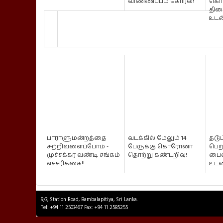
விண்ணப்பம் கோரல்!
கொ
திண
உடன
பாராளுமன்றத்தை
வடக்கில் மேலும் 14
தடு
சுற்றிவளைப்போம் -
பேருக்கு கொரோனா
பெற
முச்சக்கர வண்டி சங்கம்
தொற்று கண்டறிவு!
பைஸ
எச்சரிக்கை!!
உடன
9/3, Station Road, Bambalapitiya, Sri Lanka.
Tel: +94 11 2503467 Fax: +94 11 2585255