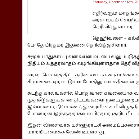
Saturday, December 17th, 20
எதிர்வரும் மாதங்
அரசாங்கம் செயற்ப
தெரிவித்துள்ளார்.
தெஹிவளை – கல்க
போதே பிரதமர் இதனை தெரிவித்துள்ளார்.
சமூக பாதுகாப்பு வலையமைப்பை வலுப்படுத்
நிதியம் உத்தரவாதம் வழங்கியுள்ளதாக தெரிவித்
வரவு- செலவுத் திட்டத்தின் ஊடாக அரசாங்கம
சிரமங்கள் ஏற்பட்டுள்ள போதிலும் வசதிகளை கு
கடந்த காலங்களில் பொதுவான கவலையாக வரு
முதலீடுகளுக்கான திட்டங்களை நடைமுறைப்பட
இல்லாமை, நிர்மாணத்துறையின் அபிவிருத்திய
போன்றன இருந்ததாகவும் பிரதமர் குறிப்பிட்டா
இதன் விளைவாக உள்ளூராட்சி அமைப்புகளையும
மாற்றியமைக்க வேண்டியுள்ளது.