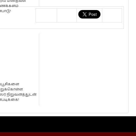
ரிய மனிதவள
ைக்களம்
்பாடு!
ப்பூசிகளை
்றுக்கொள்ள
ர் நிறுவனத்துடன்
்படிக்கை!