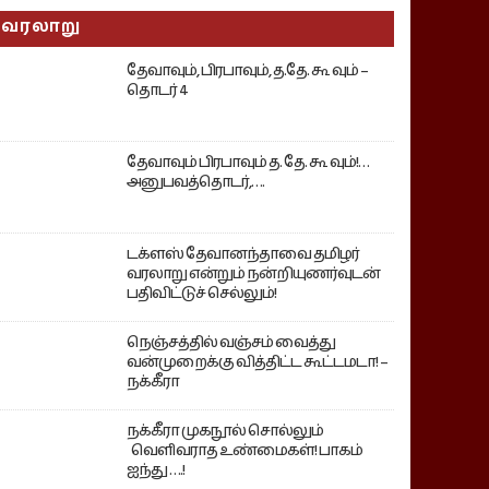
வரலாறு
தேவாவும், பிரபாவும், த.தே. கூ வும் –
தொடர் 4
தேவாவும் பிரபாவும் த. தே. கூ வும்!…
அனுபவத்தொடர்,….
டக்ளஸ் தேவானந்தாவை தமிழர்
வரலாறு என்றும் நன்றியுணர்வுடன்
பதிவிட்டுச் செல்லும்!
நெஞ்சத்தில் வஞ்சம் வைத்து
வன்முறைக்கு வித்திட்ட கூட்டமடா! –
நக்கீரா
நக்கீரா முகநூல் சொல்லும்
வெளிவராத உண்மைகள்! பாகம்
ஐந்து ….!