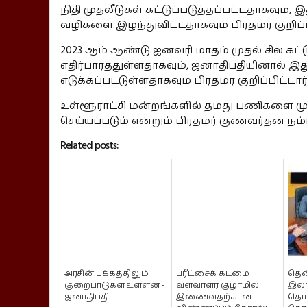
நிதி முதலீடுகள் கட்டுப்படுத்தப்பட்டதாகவும
வழிகளை இழந்துவிட்டதாகவும் பிரதமர் குறிப்பி
2023 ஆம் ஆண்டு ஜனவரி மாதம் முதல் சில கட்
எதிர்பார்த்துள்ளதாகவும், ஜனாதிபதியினால் 
எடுக்கப்பட்டுள்ளதாகவும் பிரதமர் குறிப்பிட்டார்
உள்ளூராட்சி மன்றங்களில் தமது பணிகளை முன
செய்யப்படும் என்றும் பிரதமர் குணவர்தன நம்
Related posts:
அரசின் பக்கத்திலும்
பரீட்சைக் கடமை
தென
குறைபாடுகள் உள்ளன -
வளவாளர் குழாமில்
இலங
ஜனாதிபதி
இணைவதற்கான
தொழ