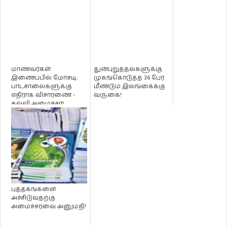
மாணவர்கள்
துன்புறுத்தல்களுக்கு
இணைப்பில் மோசடி:
முகங்கொடுத்த 36 பேர்
பாடசாலைகளுக்கு
மீண்டும் இலங்கைக்கு
எதிராக விசாரணை -
வருகை!
கல்வி அமைச்சர்!
புத்தகங்களை
அச்சிடுவதற்கு
அமைச்சரவை அனுமதி!