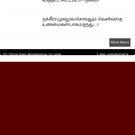
வித்திட்ட கூட்டமடா! – நக்கீரா
நக்கீரா முகநூல் சொல்லும் வெளிவராத
உண்மைகள்! பாகம் ஐந்து ….!
More News
9/3, Station Road, Bambalapitiya, Sri Lanka.
E-Mail: epdp@sltnet.lk
Tel: +94 11 2503467 Fax: +94 11 2585255
© EPDPNEWS.COM 2026.