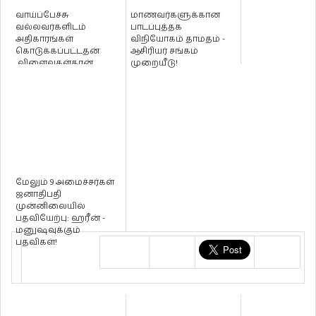
வாய்ப்பேச்சு
மாணவர்களுக்கான
வல்லவர்களிடம்
பாடப்புத்தக
அதிகாரங்கள்
விநியோகம் தாமதம் -
கொடுக்கப்பட்டதன்
ஆசிரியர் சங்கம்
விளைவுகள்தான்
முறையீடு!
தமிழ்மக்களது
உரிமைகளும்
தேவைக...
மேலும் 9 அமைச்சர்கள்
ஜனாதிபதி
முன்னிலையில்
பதவியேற்பு: ஹரீன் -
மனுஷவுக்கும்
பதவிகள்!