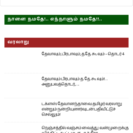
நாளை நமதே!.. எந்நாளும் நமதே!!..
வரலாறு
தேவாவும், பிரபாவும், த.தே. கூ வும் – தொடர் 4
தேவாவும் பிரபாவும் த. தே. கூ வும்!…
அனுபவத்தொடர்,….
டக்ளஸ் தேவானந்தாவை தமிழர் வரலாறு
என்றும் நன்றியுணர்வுடன் பதிவிட்டுச்
செல்லும்!
நெஞ்சத்தில் வஞ்சம் வைத்து வன்முறைக்கு