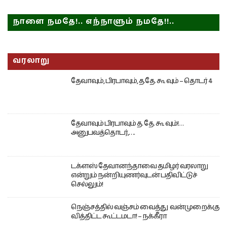
நாளை நமதே!.. எந்நாளும் நமதே!!..
வரலாறு
தேவாவும், பிரபாவும், த.தே. கூ வும் – தொடர் 4
தேவாவும் பிரபாவும் த. தே. கூ வும்!…
அனுபவத்தொடர்,….
டக்ளஸ் தேவானந்தாவை தமிழர் வரலாறு
என்றும் நன்றியுணர்வுடன் பதிவிட்டுச்
செல்லும்!
நெஞ்சத்தில் வஞ்சம் வைத்து வன்முறைக்கு
வித்திட்ட கூட்டமடா! – நக்கீரா