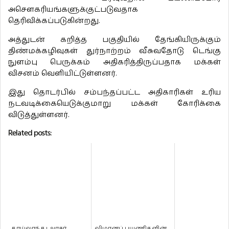
அசௌகரியங்களுக்குட்படுவதாக
தெரிவிக்கப்படுகின்றது.
அத்துடன் கறித்த பகுதியில் தேங்கியிருக்கும்
திண்மக்கழிவுகள் துர்நாற்றம் வீசுவதோடு டெங்கு
நுளம்பு பெருக்கம் அதிகரித்திருப்பதாக மக்கள்
விசனம் வெளியிட்டுள்ளனர்.
இது தொடர்பில் சம்பந்தப்பட்ட அதிகாரிகள் உரிய
நடவடிக்கையெடுக்குமாறு மக்கள் கோரிக்கை
விடுத்துள்ளனர்.
Related posts:
தாய்லாந்து அரசர்
விமானப் பயணிகளின்