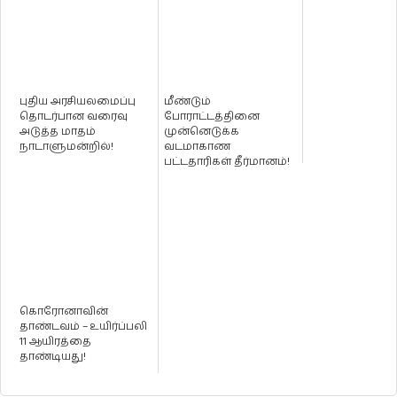
புதிய அரசியலமைப்பு
மீண்டும்
தொடர்பான வரைவு
போராட்டத்தினை
அடுத்த மாதம்
முன்னெடுக்க
நாடாளுமன்றில்!
வடமாகாண
பட்டதாரிகள் தீர்மானம்!
கொரோனாவின்
தாண்டவம் – உயிர்ப்பலி
11 ஆயிரத்தை
தாண்டியது!