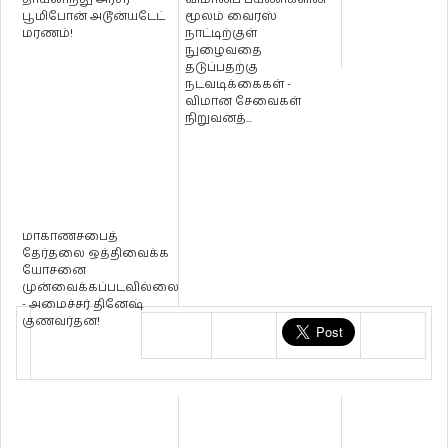
பூமிபோன் அடூன்யடேட்
மூலம் வைரஸ்
மரணம்!
நாட்டிற்குள்
நுழைவதை
தடுப்பதற்கு
நடவடிக்கைகள் -
விமான சேவைகள்
நிறுவனத்...
மாகாணசபைத்
தேர்தலை ஒத்திவைக்க
யோசனை
முன்வைக்கப்படவில்லை
- அமைச்சர் தினேஷ்
குணவர்தன!