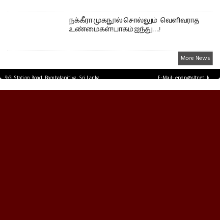
நக்கீரா முகநூல் சொல்லும் வெளிவராத
உண்மைகள்! பாகம் ஐந்து ….!
More News
9/3, Station Road, Bambalapitiya, Sri Lanka.
E-Mail: epdp@sltnet.lk
Tel: +94 11 2503467 Fax: +94 11 2585255
© EPDPNEWS.COM 2026.