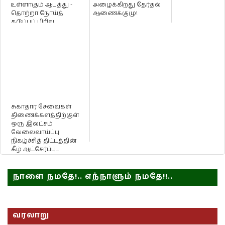
உள்ளாகும் ஆபத்து -
அழைக்கிறது தேர்தல்
தொற்றா நோய்த்
ஆணைக்குழு!
தடுப்புப் பிரிவு
எச்சரிக்கை!
சுகாதார சேவைகள்
திணைக்களத்திற்குள்
ஒரு இலட்சம்
வேலைவாய்ப்பு
நிகழ்ச்சித் திட்டத்தின்
கீழ் ஆட்சேர்ப்பு...
நாளை நமதே!.. எந்நாளும் நமதே!!..
வரலாறு