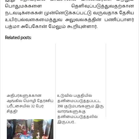
பொதுமக்களை தெளிவுப்படுத்துவதற்கான
நடவடிக்கைகள் முன்னெடுக்கப்பட்டு வருவதாக தேசிய
உயிர்பல்வகைமைத்துவ அலுவலகத்தின் பணிப்பாளர்
பத்மா அபேகோன் மேலும் கூறியுள்ளார்.
Related posts:
அதிபர்களுக்கான
உடுவில் பகுதியில்
ஆங்கில மொழி தேர்ச்சிப்
தனிமைப்படுத்தப்பட்ட
பரீட்சையில் 32 பேர்
398 குடும்பங்களும் இரு
சித்தி!
வாரங்களுக்கு
தனிமைப்படுத்தலில்
இருப்பர்...