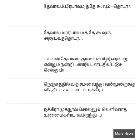
தேவாவும், பிரபாவும், த.தே. கூ வும் – தொடர் 4
தேவாவும் பிரபாவும் த. தே. கூ வும்!…
அனுபவத்தொடர்,….
டக்ளஸ் தேவானந்தாவை தமிழர் வரலாறு
என்றும் நன்றியுணர்வுடன் பதிவிட்டுச்
செல்லும்!
நெஞ்சத்தில் வஞ்சம் வைத்து வன்முறைக்கு
வித்திட்ட கூட்டமடா! – நக்கீரா
நக்கீரா முகநூல் சொல்லும் வெளிவராத
உண்மைகள்! பாகம் ஐந்து ….!
More News