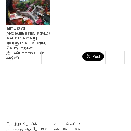
விற்பனை
நிலையங்களில் திருட்டு
சம்பவம் அல்லது
ஏதேனும் சட்டவிரோத
செயற்பாடுகள்
இடம்பெற்றால் உடன்
அறிவிய...
தொற்றா நோய்த்
அரசியல் கட்சித்
தாக்கத்துக்கு சிறார்கள்
தலைவர்களை