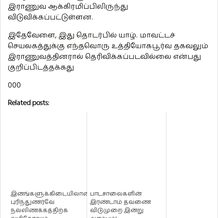
இராணுவ ஆக்கிரமிப்பிலிருந்து
விடுவிக்கப்பட்டுள்ளன.
இதேவேளை, இது தொடர்பில் யாழ். மாவட்டச்
செயலகத்துக்கு எந்தவொரு உத்தியோகபூர்வ தகவலும்
இராணுவத்தினரால் தெரிவிக்கப்படவில்லை என்பது
குறிப்பிடத்தக்கது
000
Related posts:
இனங்களுக்கிடையிலான
பாடசாலைகளின்
புரிந்துணர்வே
இரண்டாம் தவணை
நல்லிணக்கத்திற்க
விடுமுறை இன்று