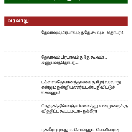
வரலாறு
தேவாவும், பிரபாவும், த.தே. கூ வும் – தொடர் 4
தேவாவும் பிரபாவும் த. தே. கூ வும்!…
அனுபவத்தொடர்,….
டக்ளஸ் தேவானந்தாவை தமிழர் வரலாறு
என்றும் நன்றியுணர்வுடன் பதிவிட்டுச்
செல்லும்!
நெஞ்சத்தில் வஞ்சம் வைத்து வன்முறைக்கு
வித்திட்ட கூட்டமடா! – நக்கீரா
நக்கீரா முகநூல் சொல்லும் வெளிவராத