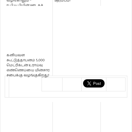
வழிகோலும் -
ஆரம்பம்!
ஈ.பி.டி.பியின் ஊடகச்
செயலாளர் ஸ்ராலின்...
கனியவள
கூட்டுத்தாபனம் 5,000
மெட்ரிக்டன் உராய்வு
எண்ணெய்யை மின்சார
சபைக்கு வழங்குகிறது!