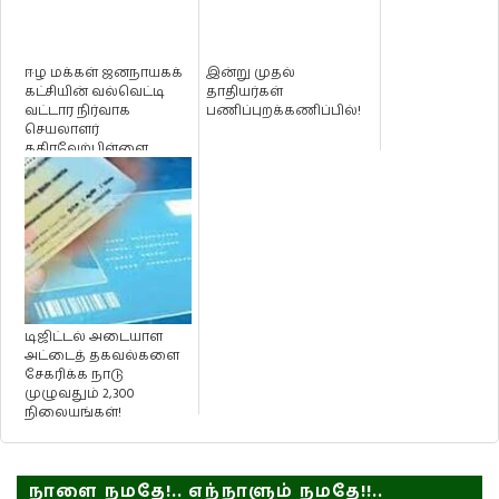
ஈழ மக்கள் ஜனநாயகக்
இன்று முதல்
கட்சியின் வல்வெட்டி
தாதியர்கள்
வட்டார நிர்வாக
பணிப்புறக்கணிப்பில்!
செயலாளர்
கதிரவேற்பிள்ளை
அரியரட்ணம் வீதி
விபத்த...
டிஜிட்டல் அடையாள
அட்டைத் தகவல்களை
சேகரிக்க நாடு
முழுவதும் 2,300
நிலையங்கள்!
நாளை நமதே!.. எந்நாளும் நமதே!!..