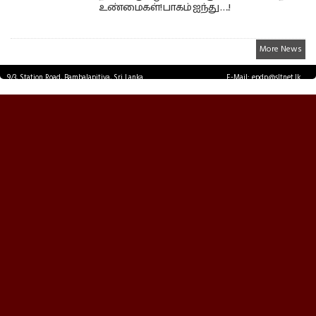
உண்மைகள்! பாகம் ஐந்து ….!
More News
9/3, Station Road, Bambalapitiya, Sri Lanka.
E-Mail: epdp@sltnet.lk
Tel: +94 11 2503467 Fax: +94 11 2585255
© EPDPNEWS.COM 2026.