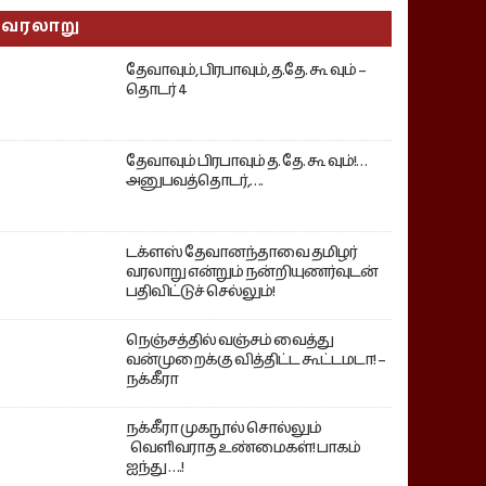
வரலாறு
தேவாவும், பிரபாவும், த.தே. கூ வும் –
தொடர் 4
தேவாவும் பிரபாவும் த. தே. கூ வும்!…
அனுபவத்தொடர்,….
டக்ளஸ் தேவானந்தாவை தமிழர்
வரலாறு என்றும் நன்றியுணர்வுடன்
பதிவிட்டுச் செல்லும்!
நெஞ்சத்தில் வஞ்சம் வைத்து
வன்முறைக்கு வித்திட்ட கூட்டமடா! –
நக்கீரா
நக்கீரா முகநூல் சொல்லும்
வெளிவராத உண்மைகள்! பாகம்
ஐந்து ….!