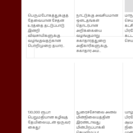
பெரும்போகத்துக்குத்
நாட்டுக்கு அவசியமான
மாந
தேவையான சேதன
ஒளடதங்கள்
செயற
உரத்தை தட்டுப்பாடு
தொடர்பான
கட்ச
இன்றி
அறிக்கையை
பிரத
விவசாயிகளுக்கு
வழங்குமாறு
கட்
வழங்குவதற்கான
சுகாதாரத்துறை
செயல
பொறிமுறை தயார...
அதிகாரிகளுக்கு,
சுகாதார அம...
130,000 ரூபா
நுரைச்சோலை அனல்
யாழ
பெறுமதியான கழிவுத்
மின்நிலையத்தின்
பிரத
தேயிலையுடன் ஒருவர்
இரண்டாவது
ஆயு
கைது!
மின்பிறப்பாக்கி
நில
செயலிழப்பு!
முறை