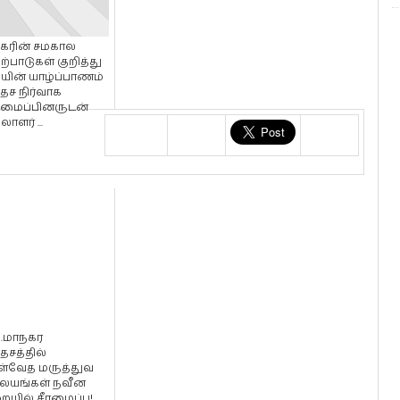
கரின் சமகால
்பாடுகள் குறித்து
ியின் யாழ்ப்பாணம்
ேச நிர்வாக
டமைப்பினருடன்
ாளர் ...
்.மாநகர
ேசத்தில்
ள்வேத மருத்துவ
ையங்கள் நவீன
யில் சீரமைப்பு!