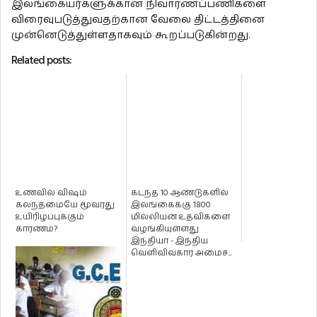
இலங்கையர்களுக்கான நிவாரணப்பணிகளை
விரைவுபடுத்துவதற்கான வேலை திட்டத்தினை
முன்னெடுத்துள்ளதாகவும் கூறப்படுகின்றது.
Related posts:
உணவில் விஷம்
கடந்த 10 ஆண்டுகளில்
கலந்தமையே மூவரது
இலங்கைக்கு 1800
உயிரிழப்புக்கும்
மில்லியன் உதவிகளை
காரணம்?
வழங்கியுள்ளது
இந்தியா - இந்திய
வெளிவிவகார அமைச...