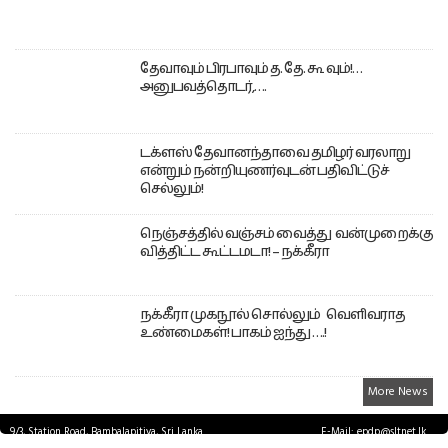
தேவாவும் பிரபாவும் த. தே. கூ வும்!…
அனுபவத்தொடர்,….
டக்ளஸ் தேவானந்தாவை தமிழர் வரலாறு
என்றும் நன்றியுணர்வுடன் பதிவிட்டுச்
செல்லும்!
நெஞ்சத்தில் வஞ்சம் வைத்து வன்முறைக்கு
வித்திட்ட கூட்டமடா! – நக்கீரா
நக்கீரா முகநூல் சொல்லும் வெளிவராத
உண்மைகள்! பாகம் ஐந்து ….!
More News
9/3, Station Road, Bambalapitiya, Sri Lanka.
E-Mail: epdp@sltnet.lk