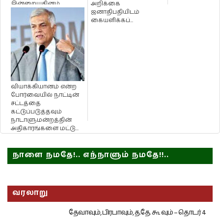
இன்றையதினம்
அறிக்கை
நியமனம் !
ஜனாதிபதியிடம்
கையளிக்கப்...
வியாக்கியானம் என்ற
போர்வையில் நாட்டின்
சட்டத்தை
கட்டுப்படுத்தவும்
நாடாளுமன்றத்தின்
அதிகாரங்களை மட்டு...
நாளை நமதே!.. எந்நாளும் நமதே!!..
வரலாறு
தேவாவும், பிரபாவும், த.தே. கூ வும் – தொடர் 4