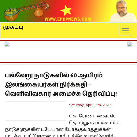
முகப்பு
Naviga
பல்வேறு நாடுகளில் 60 ஆயிரம்
இலங்கையர்கள் நிர்க்கதி –
வெளிவிவகார அமைச்சு தெரிவிப்பு!
Saturday, April 18th, 2020
கொரோனா வைரஸ்
தொற்றுக் காரணமாக
நாடுகளுக்கிடையேயான போக்குவரத்துக்கள்
முடக்கப்பட்டுள்ளமையால் பல்வேறு நாடுகளில்