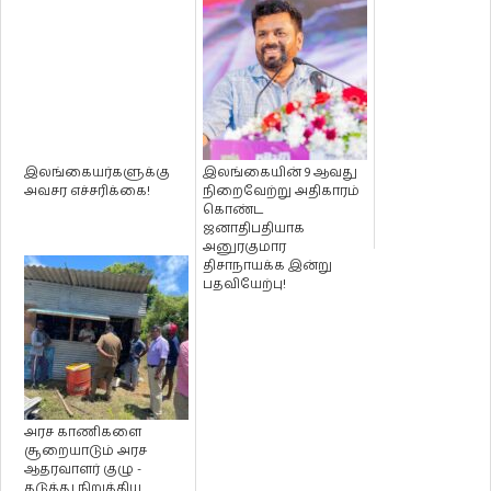
இலங்கையர்களுக்கு
இலங்கையின் 9 ஆவது
அவசர எச்சரிக்கை!
நிறைவேற்று அதிகாரம்
கொண்ட
ஜனாதிபதியாக
அனுரகுமார
திசாநாயக்க இன்று
பதவியேற்பு!
அரச காணிகளை
சூறையாடும் அரச
ஆதரவாளர் குழு -
தடுத்து நிறுத்திய