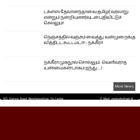
டக்ளஸ் தேவானந்தாவை தமிழர் வரலாறு
என்றும் நன்றியுணர்வுடன் பதிவிட்டுச்
செல்லும்!
நெஞ்சத்தில் வஞ்சம் வைத்து வன்முறைக்கு
வித்திட்ட கூட்டமடா! – நக்கீரா
நக்கீரா முகநூல் சொல்லும் வெளிவராத
உண்மைகள்! பாகம் ஐந்து ….!
More News
9/3, Station Road, Bambalapitiya, Sri Lanka.
E-Mail: epdp@sltnet.lk
Tel: +94 11 2503467 Fax: +94 11 2585255
© EPDPNEWS.COM 2026.