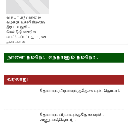
வித்யா படுகொலை
வழக்கு: உச்சநீதிமன்ற
தீர்ப்பு உறுதி –
மேல்நீதிமன்றில்
வாசிக்கப்பட்டது மரண
தண்டனை!
நாளை நமதே!.. எந்நாளும் நமதே!!..
வரலாறு
தேவாவும், பிரபாவும், த.தே. கூ வும் – தொடர் 4
தேவாவும் பிரபாவும் த. தே. கூ வும்!…
அனுபவத்தொடர்,….