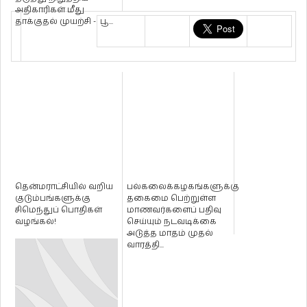
அதிகாரிகள் மீது
தாக்குதல் முயற்சி - பூ...
தென்மராட்சியில் வறிய
பல்கலைக்கழகங்களுக்கு
குடும்பங்களுக்கு
தகைமை பெற்றுள்ள
சிமெந்துப் பொதிகள்
மாணவர்களைப் பதிவு
வழங்கல்!
செய்யும் நடவடிக்கை
அடுத்த மாதம் முதல்
வாரத்தி...